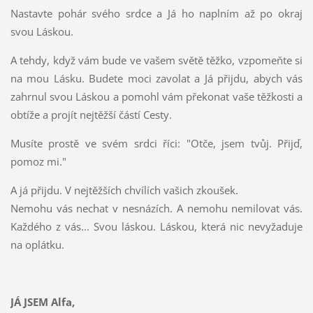
Nastavte pohár svého srdce a Já ho naplním až po okraj
svou Láskou.
A tehdy, když vám bude ve vašem světě těžko, vzpomeňte si
na mou Lásku. Budete moci zavolat a Já přijdu, abych vás
zahrnul svou Láskou a pomohl vám překonat vaše těžkosti a
obtíže a projít nejtěžší částí Cesty.
Musíte prostě ve svém srdci říci: "Otče, jsem tvůj. Přijď,
pomoz mi."
A já přijdu. V nejtěžších chvílích vašich zkoušek.
Nemohu vás nechat v nesnázích. A nemohu nemilovat vás.
Každého z vás... Svou láskou. Láskou, která nic nevyžaduje
na oplátku.
JÁ JSEM Alfa,