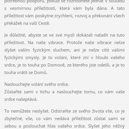
potřebnou podporu, pokud se rozhodnete jednat v souladu
s vesmírnou příležitostí, která vám byla dána. A tato
příležitost vám poskytne zrychlení, rozvoj a překonání všech
překážek na vaší Cestě.
Je důležité, abyste se ve své mysli dokázali naladit na tuto
příležitost. Na naše vibrace. Protože naše vibrace nelze
slyšet vaším fyzickým sluchem, ani je nelze cítit vašimi
fyzickými smysly. Je to volání, které zní v hloubi vašeho
srdce, je to touha po Domově, ze kterého jste odešli, a je to
touha vrátit se Domů.
Naslouchejte volání svého srdce.
Zůstaňte sami v tichu a naslouchejte tomu, co vám vaše
srdce našeptává.
To nemůžete neslyšet. Odstraňte ze svého života vše, co je
zbytečné, vše, co vám nedává příležitost zůstat sami se
sebou a poslouchat hlas vašeho srdce. Slyšet jeho něžný