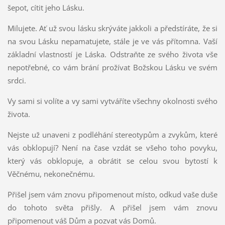
šepot, cítit jeho Lásku.
Milujete. Ať už svou lásku skrýváte jakkoli a předstíráte, že si
na svou Lásku nepamatujete, stále je ve vás přítomna. Vaší
základní vlastností je Láska. Odstraňte ze svého života vše
nepotřebné, co vám brání prožívat Božskou Lásku ve svém
srdci.
Vy sami si volíte a vy sami vytváříte všechny okolnosti svého
života.
Nejste už unaveni z podléhání stereotypům a zvykům, které
vás obklopují? Není na čase vzdát se všeho toho povyku,
který vás obklopuje, a obrátit se celou svou bytostí k
Věčnému, nekonečnému.
Přišel jsem vám znovu připomenout místo, odkud vaše duše
do tohoto světa přišly. A přišel jsem vám znovu
připomenout váš Dům a pozvat vás Domů.