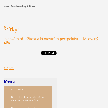
váš Nebeský Otec.
Štítky
:
Já dávám příležitost a Já otevírám perspektivu
|
Milovaný
Alfa
« Zpět
Menu
Od autora
Nové filozoficko-etické Učení –
Сesta do Nového Světa
O Poslu a Poselstvích