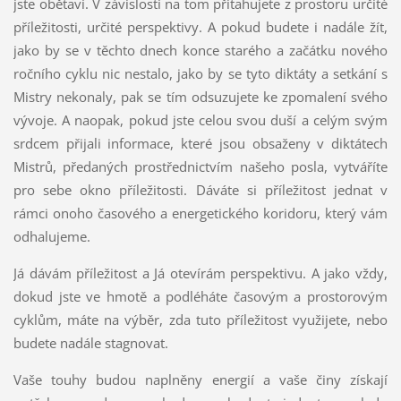
jste obětaví. V závislosti na tom přitahujete z prostoru určité
příležitosti, určité perspektivy. A pokud budete i nadále žít,
jako by se v těchto dnech konce starého a začátku nového
ročního cyklu nic nestalo, jako by se tyto diktáty a setkání s
Mistry nekonaly, pak se tím odsuzujete ke zpomalení svého
vývoje. A naopak, pokud jste celou svou duší a celým svým
srdcem přijali informace, které jsou obsaženy v diktátech
Mistrů, předaných prostřednictvím našeho posla, vytváříte
pro sebe okno příležitosti. Dáváte si příležitost jednat v
rámci onoho časového a energetického koridoru, který vám
odhalujeme.
Já dávám příležitost a Já otevírám perspektivu. A jako vždy,
dokud jste ve hmotě a podléháte časovým a prostorovým
cyklům, máte na výběr, zda tuto příležitost využijete, nebo
budete nadále stagnovat.
Vaše touhy budou naplněny energií a vaše činy získají