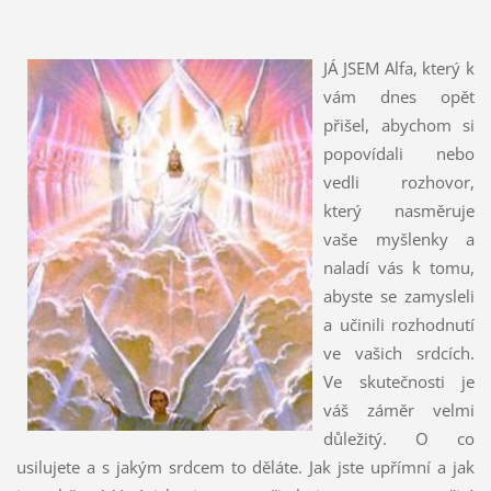
JÁ JSEM Alfa, který k
vám dnes opět
přišel, abychom si
popovídali nebo
vedli rozhovor,
který nasměruje
vaše myšlenky a
naladí vás k tomu,
abyste se zamysleli
a učinili rozhodnutí
ve vašich srdcích.
Ve skutečnosti je
váš záměr velmi
důležitý. O co
usilujete a s jakým srdcem to děláte. Jak jste upřímní a jak