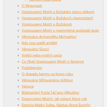
O Mravnosti
Vzestoupení Mistři o Božském stavu vědomí
Vzestoupení Mistři o Božských vlastnostech
Vzestoupení Mistři o Božskosti
Vzestoupení Mistři o nesmrtelné podstatě duše
Věnováno Archandělu Michaelovi
Kdo jsou padlí andělé
Věnováno Slunci
Vnější nebo vnitřní cesta
Co říkají Vzestoupení Mistři o Americe
Podobenství
O dopadu karmy na konci roku
Věnováno Milovanému Ježíšovi
Vánoce
Blahopřání Posla Tat´jany Mikušiny
Doporučení Mistrů, jak oslavit Nový rok
Epocha Matky Světa. Nástup Nové Epochy