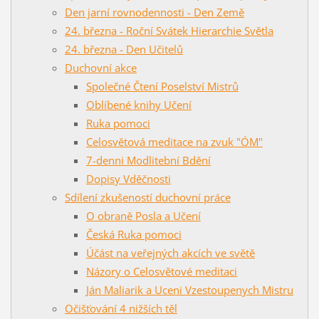
Den jarní rovnodennosti - Den Země
24. března - Roční Svátek Hierarchie Světla
24. března - Den Učitelů
Duchovní akce
Společné Čtení Poselství Mistrů
Oblíbené knihy Učení
Ruka pomoci
Celosvětová meditace na zvuk "ÓM"
7-denni Modlitební Bdění
Dopisy Vděčnosti
Sdílení zkušeností duchovní práce
O obraně Posla a Učení
Česká Ruka pomoci
Účást na veřejných akcích ve světě
Názory o Celosvětové meditaci
Ján Maliarik a Uceni Vzestoupenych Mistru
Očišťování 4 nižších těl