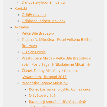
Daňové zvýhodnění dárců
Kontakt
Odběr novinek
Odhlášení odběru novinek
Aktuálně
Velké Bílé Bratrstvo
Taťjana N. Mikušina - Posel Velkého Bílého
Bratrstva
O Taláru Posla
Vzestoupení Mistři – Velké Bílé Bratrstvo o
svém Poslu Taťjaně Nikolajevně Mikušině
Článek Taťány Mikušiny z časopisu
„Awareness“, listopad 2018
Přednášky Taťjany Mikušiny
Konec kosmického cyklu. Co nás čeká
O Světové vládě
Iluze a její smotání. Učení o změně