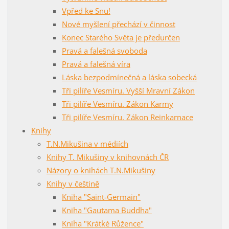
Vpřed ke Snu!
Nové myšlení přechází v činnost
Konec Starého Světa je předurčen
Pravá a falešná svoboda
Pravá a falešná víra
Láska bezpodmínečná a láska sobecká
Tři pilíře Vesmíru. Vyšší Mravní Zákon
Tři pilíře Vesmíru. Zákon Karmy
Tři pilíře Vesmíru. Zákon Reinkarnace
Knihy
T.N.Mikušina v médiích
Knihy T. Mikušiny v knihovnách ČR
Názory o knihách T.N.Mikušiny
Knihy v češtině
Kniha "Saint-Germain"
Kniha "Gautama Buddha"
Kniha "Krátké Růžence"