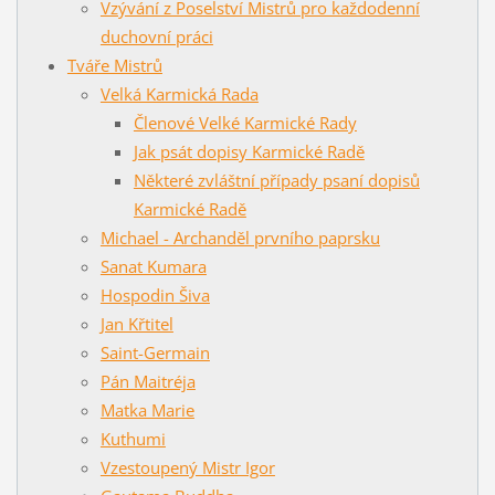
Vzývání z Poselství Mistrů pro každodenní
duchovní práci
Tváře Mistrů
Velká Karmická Rada
Členové Velké Karmické Rady
Jak psát dopisy Karmické Radě
Některé zvláštní případy psaní dopisů
Karmické Radě
Michael - Archanděl prvního paprsku
Sanat Kumara
Hospodin Šiva
Jan Křtitel
Saint-Germain
Pán Maitréja
Matka Marie
Kuthumi
Vzestoupený Mistr Igor