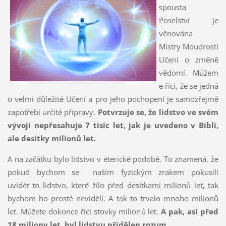
spousta
Poselství je
věnována
Mistry Moudrosti
Učení o změně
vědomí. Můžem
e říci, že se jedná
o velmi důležité Učení a pro jeho pochopení je samozřejmě
zapotřebí určité přípravy.
Potvrzuje se, že lidstvo ve svém
vývoji nepřesahuje 7 tisíc let, jak je uvedeno v Bibli,
ale desítky milionů let.
A na začátku bylo lidstvo v éterické podobě. To znamená, že
pokud bychom se naším fyzickým zrakem pokusili
uvidět to lidstvo, které žilo před desítkami milionů let, tak
bychom ho prostě neviděli. A tak to trvalo mnoho milionů
let. Můžete dokonce říci stovky milionů let.
A pak, asi před
18 miliony let, byl lidstvu přidělen rozum.