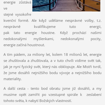
energie zůstává
ve
stejné vysokofre
kvenční formě. Ale když uděláme nesprávné volby, t.z.
nesprávně kvalifikujeme tuto energii,
pak tato energie houstne. Když prochází našimi
nedokonalými myšlenkami, nedokonalými pocity,
energie začíná houstnout.
A tím pádem, za miliony let, kolem 18 milionů let, energie
se zhušťovala a zhušťovala, a v tuto chvíli vidíme svět tak,
jak je nyní fyzický svět, který nás obklopuje. Ale Mistři tvrdí,
že jsme dosáhli nejnižšího bodu vývoje a nejnižšího bodu
materiality.
A další cesta - tento bod obratu jsme již dosáhli, a my
musíme opět zamířit po vzestupné spirále k zeslabení
tohoto světa, k nabytí Božských vlastností.