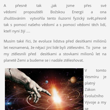
A přesně tak ,jak jsme přes své
vědomí propouštěli Božskou Energii a ona
zhušťováním vytvořila tento iluzorní fyzický svět,přesně
tak s pomocí našeho vědomí a s pomocí vědomí těch lidí,
kteří nyní žijí ....
Musím také říci, že evoluce lidstva před desítkami miliónů
let neznamená, že nějací jiní lidé byli ztělesněni. To jsme se
my ztělesnili před desítkami a stovkami milionů let na
planetě Zemi a budeme se i nadále ztělesňovat.
V tomto
Vesmíru je
platný
Zákon
Evolučního
Vývoje a my
se