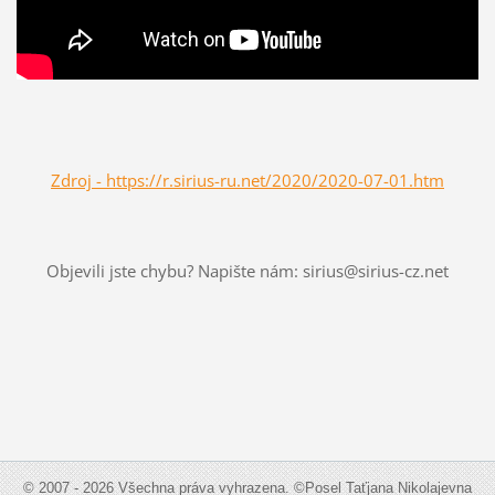
Zdroj - https://r.sirius-ru.net/2020/2020-07-01.htm
Objevili jste chybu? Napište nám: sirius@sirius-cz.net
© 2007 - 2026 Všechna práva vyhrazena. ©Posel Taťjana Nikolajevna