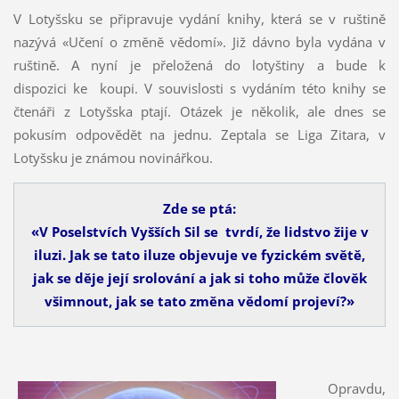
V Lotyšsku se připravuje vydání knihy, která se v ruštině
nazývá «Učení o změně vědomí». Již dávno byla vydána v
ruštině. A nyní je přeložená do lotyštiny a bude k
dispozici ke koupi. V souvislosti s vydáním této knihy se
čtenáři z Lotyšska ptají. Otázek je několik, ale dnes se
pokusím odpovědět na jednu. Zeptala se Liga Zitara, v
Lotyšsku je známou novinářkou.
Zde se ptá:
«V Poselstvích Vyšších Sil se tvrdí, že lidstvo žije v
iluzi. Jak se tato iluze objevuje ve fyzickém světě,
jak se děje její srolování a jak si toho může člověk
všimnout, jak se tato změna vědomí projeví?»
Opravdu,