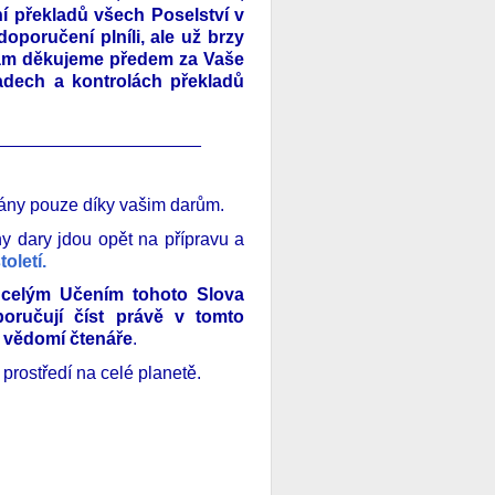
í překladů všech Poselství v
doporučení plníli, ale už brzy
Vám děkujeme předem za Vaše
adech a kontrolách překladů
_____________________
vány pouze díky vašim darům.
y dary jdou opět na přípravu a
oletí.
celým Učením tohoto Slova
ručují číst právě v tomto
 vědomí čtenáře
.
prostředí na celé planetě.