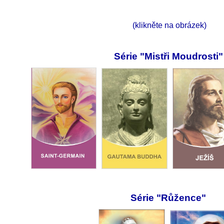
(klikněte na o
brázek)
Série "Mistři Moudrosti
Série "Růžence"