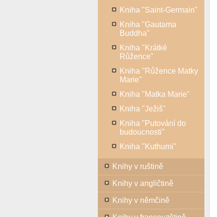
Kniha "Saint-Germain"
Kniha "Gautama
Buddha"
Kniha "Krátké
Růžence"
Kniha "Růžence Matky
Marie"
Kniha "Matka Marie"
Kniha "Ježiš"
Kniha "Putování do
budoucnosti"
Kniha "Kuthumi"
Knihy v ruštině
Knihy v angličtině
Knihy v němčině