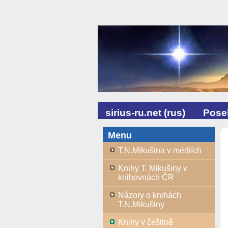
sirius-ru.net (rus)
Posel
Menu
T.N.Mikušina v médiích
Knihy T. Mikušiny v
knihovnách ČR
Názory o knihách
T.N.Mikušiny
Knihy v češtině