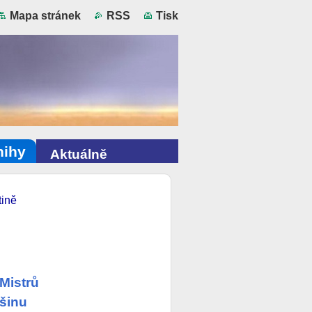
Mapa stránek
RSS
Tisk
nihy
Aktuálně
tině
Mistrů
ušinu