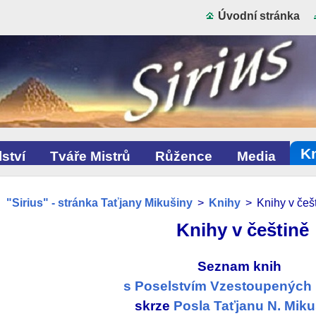
Úvodní stránka
K
ství
Tváře Mistrů
Růžence
Media
"Sirius" - stránka Taťjany Mikušiny
>
Knihy
>
Knihy v češ
Knihy v češtině
Seznam knih
s Poselstvím Vzestoupených 
skrze
Posla Taťjanu N. Mik