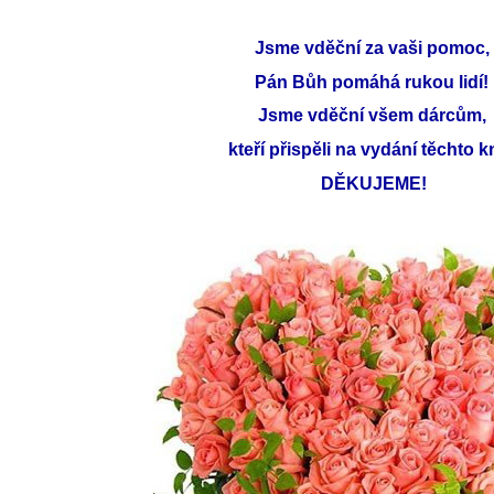
Jsme vděční za vaši pomoc,
Pán Bůh pomáhá rukou lidí!
Jsme vděční všem dárcům,
kteří přispěli na vydání těchto k
DĚKUJEME!