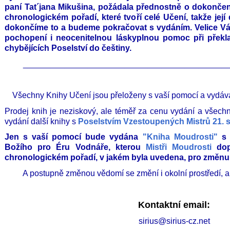
paní Tat´jana Mikušina, požádala přednostně o dokončen
chronologickém pořadí, které tvoří celé Učení, takže její 
dokončíme to a budeme pokračovat s vydáním. Velice 
pochopení i neocenitelnou láskyplnou pomoc při překl
chybějících Poselství do češtiny.
____________________________________________
Všechny Knihy Učení jsou přeloženy s vaší pomocí a vydá
Prodej knih je neziskový, ale téměř za cenu vydání a všechn
vydání další knihy s
Poselstvím Vzestoupených Mistrů 21. st
Jen s vaší pomocí bude vydána
"Kniha Moudrosti"
s 
Božího pro Éru Vodnáře, kterou
Mistři Moudrosti
dopo
chronologickém pořadí, v jakém byla uvedena, pro změnu
A postupně změnou vědomí se změní i okolní prostředí, a 
Kontaktní email:
sirius@sirius-cz.net