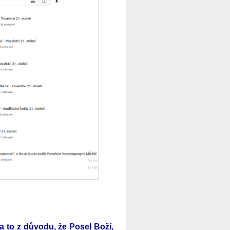
a to z důvodu, že Posel Boží,