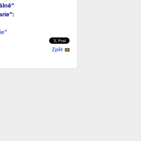
uálně"
arie":
ie"
Zpět