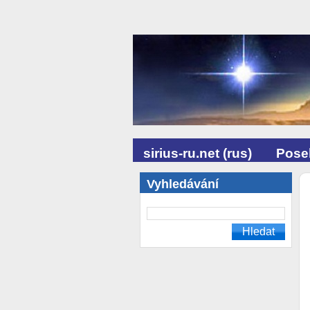
sirius-ru.net (rus)
Posel
Vyhledávání