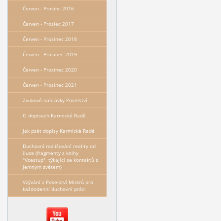
Červen - Prosinc 2016
Červen - Prosiec 2017
Červen - Prosinec 2018
Červen - Prosinec 2019
Červen - Prosinec 2020
Červen - Prosinec 2021
Zvukové nahrávky Poselství
O dopisech Karmické Radě
Jak psát dopisy Karmické Radě
Duchovní rozlišování reality od
iluze (fragmenty z knihy
"Vzestup", týkající se kontaktů s
jemným světem)
Vzývání z Poselství Mistrů pro
každodenní duchovní práci