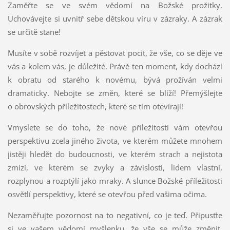
Zaměřte se ve svém vědomí na Božské prožitky.
Uchovávejte si uvnitř sebe dětskou víru v zázraky. A zázrak
se určitě stane!
Musíte v sobě rozvíjet a pěstovat pocit, že vše, co se děje ve
vás a kolem vás, je důležité. Právě ten moment, kdy dochází
k obratu od starého k novému, bývá prožíván velmi
dramaticky. Nebojte se změn, které se blíží! Přemýšlejte
o obrovských příležitostech, které se tím otevírají!
Vmyslete se do toho, že nové příležitosti vám otevřou
perspektivu zcela jiného života, ve kterém můžete mnohem
jistěji hledět do budoucnosti, ve kterém strach a nejistota
zmizí, ve kterém se zvyky a závislosti, lidem vlastní,
rozplynou a rozptýlí jako mraky. A slunce Božské příležitosti
osvětlí perspektivy, které se otevřou před vašima očima.
Nezaměřujte pozornost na to negativní, co je teď. Připusťte
si ve vašem vědomí myšlenku, že vše se může změnit,