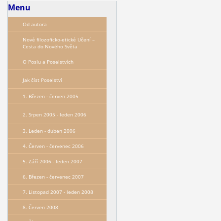
Menu
Od autora
Nové filozoficko-etické Učení –
Сesta do Nového Světa
O Poslu a Poselstvích
Jak číst Poselství
1. Březen - červen 2005
2. Srpen 2005 - leden 2006
3. Leden - duben 2006
4. Červen - červenec 2006
5. Září 2006 - leden 2007
6. Březen - červenec 2007
7. Listopad 2007 - leden 2008
8. Červen 2008