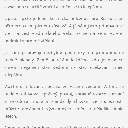
a všechno se určitě změní a změní se to k lepšímu.
Opakuji ještě jednou: kosmická příležitost pro Rusko a po
něm pro celou planetu zůstává. A já sám jsem připraven se
vtělit a vést vládu Zlatého Věku, až se na Zemi vytvoří
podmínky pro mé vtělení.
Já sám připravuji nezbytné podmínky na jemnohmotné
rovině planety Země. A vítám každého, kdo je ochoten
změnit negativní stav vědomí na stav očekávání změn
k lepšímu.
Všechno, milovaní, spočívá ve vašem vědomí. A tím, že
budete kultivovat správný postoj, správné vzorce chování
a vyžadovat morální standardy chování ve společnosti,
můžete dosáhnout významných změn v několika málo
letech.
Samozřejmě, že odpor sil, které hájí staré, je obrovský. Ale