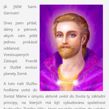
JÁ JSEM Saint-
Germain!
Dnes jsem přišel,
dámy a pánové,
abych vám ještě
jednou prokázal
oddanost
Vzestoupených
Zástupů Pravdě
a Službě evoluci
planety Země.
A tuto naši Službu
hodláme uvést do
života! Máme v úmyslu aktivně uvést do života ty základní
principy, na kterých má být vybudována společnost
budoucího Zlatého Věku, který neustále vnáším do vašeho