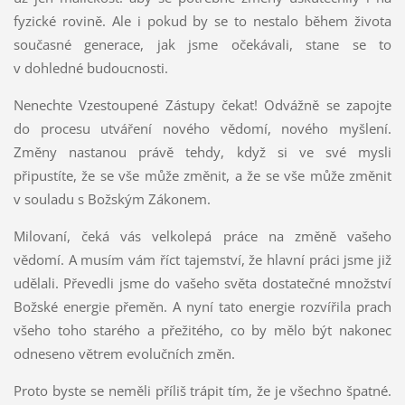
fyzické rovině. Ale i pokud by se to nestalo během života
současné generace, jak jsme očekávali, stane se to
v dohledné budoucnosti.
Nenechte Vzestoupené Zástupy čekat! Odvážně se zapojte
do procesu utváření nového vědomí, nového myšlení.
Změny nastanou právě tehdy, když si ve své mysli
připustíte, že se vše může změnit, a že se vše může změnit
v souladu s Božským Zákonem.
Milovaní, čeká vás velkolepá práce na změně vašeho
vědomí. A musím vám říct tajemství, že hlavní práci jsme již
udělali. Převedli jsme do vašeho světa dostatečné množství
Božské energie přeměn. A nyní tato energie rozvířila prach
všeho toho starého a přežitého, co by mělo být nakonec
odneseno větrem evolučních změn.
Proto byste se neměli příliš trápit tím, že je všechno špatné.