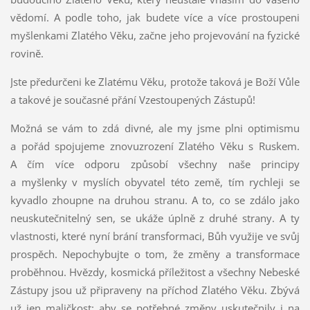
vědomí. A podle toho, jak budete více a více prostoupeni
myšlenkami Zlatého Věku, začne jeho projevování na fyzické
rovině.
Jste předurčeni ke Zlatému Věku, protože taková je Boží Vůle
a takové je současné přání Vzestoupených Zástupů!
Možná se vám to zdá divné, ale my jsme plni optimismu
a pořád spojujeme znovuzrození Zlatého Věku s Ruskem.
A čím více odporu způsobí všechny naše principy
a myšlenky v myslích obyvatel této země, tím rychleji se
kyvadlo zhoupne na druhou stranu. A to, co se zdálo jako
neuskutečnitelný sen, se ukáže úplně z druhé strany. A ty
vlastnosti, které nyní brání transformaci, Bůh využije ve svůj
prospěch. Nepochybujte o tom, že změny a transformace
proběhnou. Hvězdy, kosmická příležitost a všechny Nebeské
Zástupy jsou už připraveny na příchod Zlatého Věku. Zbývá
už jen maličkost: aby se potřebné změny uskutečnily i na