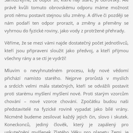
právě kvůli tomuto obrovskému odporu máme možnost
proti němu postavit stejnou sílu změny. A dříve či později se
nám podaří ten odpor prorazit, a změny a přeměny se
vyhrnou do fyzické roviny, jako vody z protržené přehrady.
Věříme, že se mezi vámi najde dostatečný počet jednotlivců,
kteří jsou připraveni sloužit jako předvoj, a kteří přijmou
všechny rány a se ctí je vydrží!
Mluvím o nevyhnutelném procesu, kdy nové vědomí
přichází namísto starého. Nejprve prorůstá v myslích
a srdcích velmi mála statečných, kteří se odvážili postavit
proti starému myšlení myšlení nové. Proti starým vzorcům
chování – nové vzorce chování. Zpočátku budou naši
představitelé na fyzické rovině vypadat jako bílé vrány.
Nicméně budeme zesilovat každý jejich čin, slovo i skutek.
Koneckonců, jediný člověk, který je zapálený pro
uskutečnění myšlenek Zlatého Věku pro planetu Zemi, je