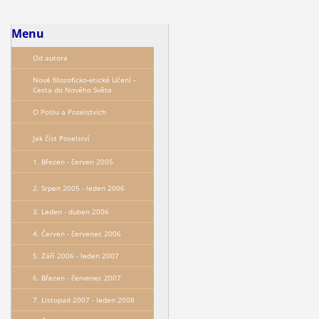
Menu
Od autora
Nové filozoficko-etické Učení –
Сesta do Nového Světa
O Poslu a Poselstvích
Jak číst Poselství
1. Březen - červen 2005
2. Srpen 2005 - leden 2006
3. Leden - duben 2006
4. Červen - červenec 2006
5. Září 2006 - leden 2007
6. Březen - červenec 2007
7. Listopad 2007 - leden 2008