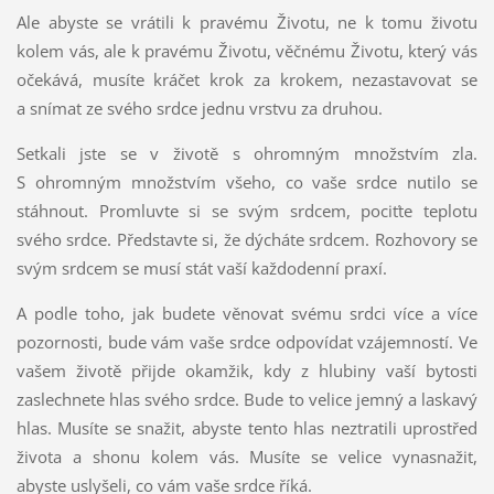
Ale abyste se vrátili k pravému Životu, ne k tomu životu
kolem vás, ale k pravému Životu, věčnému Životu, který vás
očekává, musíte kráčet krok za krokem, nezastavovat se
a snímat ze svého srdce jednu vrstvu za druhou.
Setkali jste se v životě s ohromným množstvím zla.
S ohromným množstvím všeho, co vaše srdce nutilo se
stáhnout. Promluvte si se svým srdcem, pociťte teplotu
svého srdce. Představte si, že dýcháte srdcem. Rozhovory se
svým srdcem se musí stát vaší každodenní praxí.
A podle toho, jak budete věnovat svému srdci více a více
pozornosti, bude vám vaše srdce odpovídat vzájemností. Ve
vašem životě přijde okamžik, kdy z hlubiny vaší bytosti
zaslechnete hlas svého srdce. Bude to velice jemný a laskavý
hlas. Musíte se snažit, abyste tento hlas neztratili uprostřed
života a shonu kolem vás. Musíte se velice vynasnažit,
abyste uslyšeli, co vám vaše srdce říká.