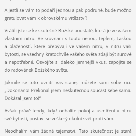
A jestli se vám to podaří jednou a pak podruhé, bude možno
gratulovat vám k obrovskému vítězství!
Vrátili jste se ke skutečné Božské podstatě, která je ve vašem
vlastním nitru. Ve srovnání s touto něhou, teplem, Láskou
a blažeností, které přebývají ve vašem nitru, v nitru vaší
bytosti, se všechny kratochvíle vašeho světa zdají být surové
a nepotřebné. Osvojíte si daleko jemnější vkus, zapojíte se
do radovánek Božského světa.
Jakmile se toto uvnitř vás stane, můžete sami sobě říci:
„Dokonáno! Překonal jsem neskutečnou součást sebe sama.
Dokázal jsem to!“
Avšak právě tehdy, když odhalíte pokoj a usmíření v nitru
své bytosti, postaví se veškerý okolní svět proti vám.
Neodhalím vám žádná tajemství. Tato skutečnost je stará