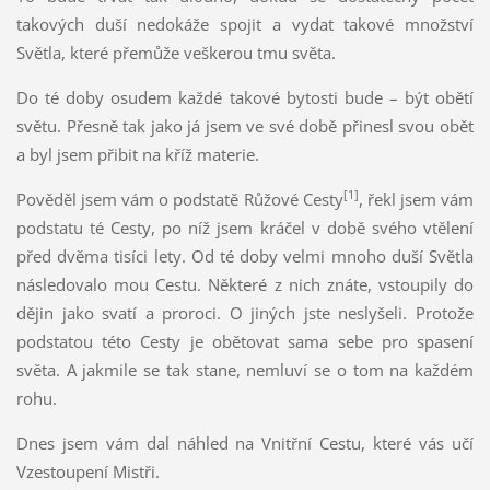
takových duší nedokáže spojit a vydat takové množství
Světla, které přemůže veškerou tmu světa.
Do té doby osudem každé takové bytosti bude – být obětí
světu. Přesně tak jako já jsem ve své době přinesl svou oběť
a byl jsem přibit na kříž materie.
[1]
Pověděl jsem vám o podstatě Růžové Cesty
, řekl jsem vám
podstatu té Cesty, po níž jsem kráčel v době svého vtělení
před dvěma tisíci lety. Od té doby velmi mnoho duší Světla
následovalo mou Cestu. Některé z nich znáte, vstoupily do
dějin jako svatí a proroci. O jiných jste neslyšeli. Protože
podstatou této Cesty je obětovat sama sebe pro spasení
světa. A jakmile se tak stane, nemluví se o tom na každém
rohu.
Dnes jsem vám dal náhled na Vnitřní Cestu, které vás učí
Vzestoupení Mistři.