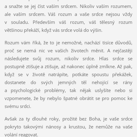
a snažte se jej číst vaším srdcem. Nikoliv vaším rozumem,
ale vaším srdcem. Váš rozum a vaše srdce nejsou vždy
v souladu. Především váš rozum, váš tělesný rozum
většinou překáží, když vás srdce volá do výšin.
Rozum vám říká, že to je nemožné, nachází tisíce důvodů,
proč se nemá nic ve vašich životech měnit. A nejčastěji
následujete svůj rozum, nikoliv srdce. Hlas srdce se
postupně ztišuje a ztišuje, až nakonec úplně zmlkne. Až pak,
když se v životě natrápíte, potkáte spoustu překážek,
dostanete do svých jemných těl nehojící se rány
a psychologické problémy, tak nějak uslyšíte nebo si
vzpomenete, že by nebylo špatné obrátit se pro pomoc ke
svému srdci.
Avšak za ty dlouhé roky, prožité bez Boha, je vaše srdce
pokryto takovými nánosy a krustou, že nemůže na vaše
volání reagovat.