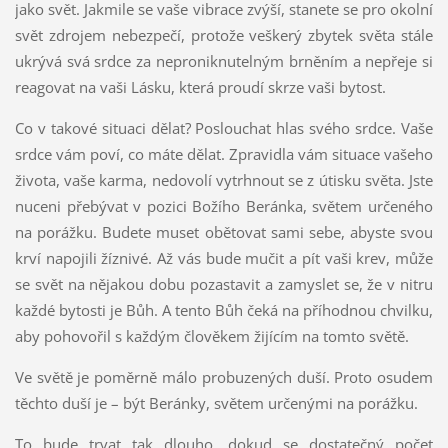
jako svět. Jakmile se vaše vibrace zvýší, stanete se pro okolní
svět zdrojem nebezpečí, protože veškerý zbytek světa stále
ukrývá svá srdce za neproniknutelným brněním a nepřeje si
reagovat na vaši Lásku, která proudí skrze vaši bytost.
Co v takové situaci dělat? Poslouchat hlas svého srdce. Vaše
srdce vám poví, co máte dělat. Zpravidla vám situace vašeho
života, vaše karma, nedovolí vytrhnout se z útisku světa. Jste
nuceni přebývat v pozici Božího Beránka, světem určeného
na porážku. Budete muset obětovat sami sebe, abyste svou
krví napojili žíznivé. Až vás bude mučit a pít vaši krev, může
se svět na nějakou dobu pozastavit a zamyslet se, že v nitru
každé bytosti je Bůh. A tento Bůh čeká na příhodnou chvilku,
aby pohovořil s každým člověkem žijícím na tomto světě.
Ve světě je poměrně málo probuzených duší. Proto osudem
těchto duší je – být Beránky, světem určenými na porážku.
To bude trvat tak dlouho, dokud se dostatečný počet