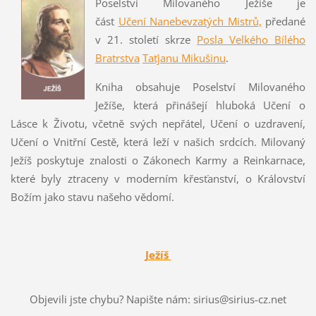
Poselství Milovaného Ježíše je
část
Učení Nanebevzatých Mistrů,
předané
v 21. století skrze
Posla
Velkého Bílého
Bratrstva
Taťjanu Mikušinu
.
Kniha obsahuje Poselství Milovaného
Ježíše, která přinášejí hluboká Učení o
Lásce k Životu, včetně svých nepřátel, Učení o uzdravení,
Učení o Vnitřní Cestě, která leží v našich srdcích. Milovaný
Ježíš poskytuje znalosti o Zákonech Karmy a Reinkarnace,
které byly ztraceny v moderním křesťanství, o Království
Božím jako stavu našeho vědomí.
Ježíš
Objevili jste chybu? Napište nám: sirius@sirius-cz.net