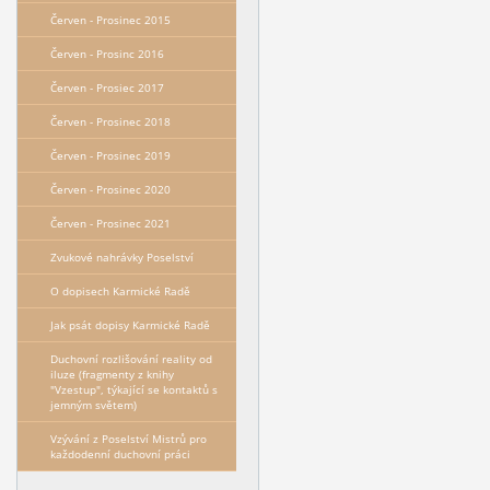
Červen - Prosinec 2015
Červen - Prosinc 2016
Červen - Prosiec 2017
Červen - Prosinec 2018
Červen - Prosinec 2019
Červen - Prosinec 2020
Červen - Prosinec 2021
Zvukové nahrávky Poselství
O dopisech Karmické Radě
Jak psát dopisy Karmické Radě
Duchovní rozlišování reality od
iluze (fragmenty z knihy
"Vzestup", týkající se kontaktů s
jemným světem)
Vzývání z Poselství Mistrů pro
každodenní duchovní práci