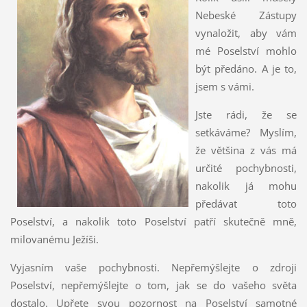
Nebeské Zástupy
vynaložit, aby vám
mé Poselství mohlo
být předáno. A je to,
jsem s vámi.
Jste rádi, že se
setkáváme? Myslím,
že většina z vás má
určité pochybnosti,
nakolik já mohu
předávat toto
Poselství, a nakolik toto Poselství patří skutečně mně,
milovanému Ježíši.
Vyjasním vaše pochybnosti. Nepřemýšlejte o zdroji
Poselství, nepřemýšlejte o tom, jak se do vašeho světa
dostalo. Upřete svou pozornost na Poselství samotné