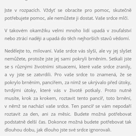
Jste v rozpacích. Vždyť se obracíte pro pomoc, skutečně
potřebujete pomoc, ale nemůžete ji dostat. Vaše srdce mlčí.
V takovém okamžiku velmi mnoho lidí upadá v zoufalství
nebo ztrácí naději a upadá do těch nejhorších stavů vědomí.
Nedělejte to, milovaní. Vaše srdce vás slyší, ale vy jej slyšet
nemůžete, protože jste jej sami pokryli brněním. Setkali jste
se s různými životními situacemi, které vaše srdce zranily,
a vy jste se zatvrdili. Pro vaše srdce to znamená, že se
pokrylo brněním, pancířem, za nímž se ukrývalo před útoky,
tvrdými útoky, které vás v životě potkaly. Proto nutně
musíte, krok za krokem, roztavit tento pancíř, toto brnění,
v němž se nachází vaše srdce. Ten pancíř se vám nepodaří
roztavit za den, ani za měsíc. Budete možná potřebovat
podstatně delší čas. Dokonce možná budete potřebovat tak
dlouhou dobu, jak dlouho jste své srdce ignorovali.