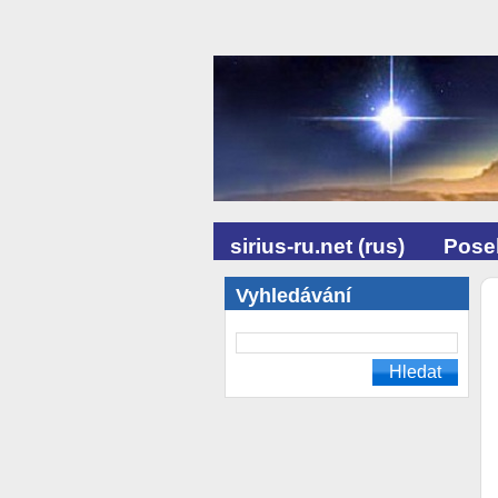
sirius-ru.net (rus)
Posel
Vyhledávání