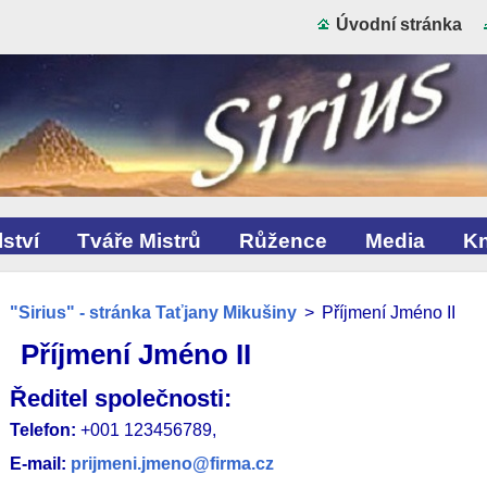
Úvodní stránka
ství
Tváře Mistrů
Růžence
Media
Kn
"Sirius" - stránka Taťjany Mikušiny
>
Příjmení Jméno II
Příjmení Jméno II
Ředitel společnosti:
Telefon:
+001 123456789,
E-mail:
prijmeni.jmeno@firma.cz