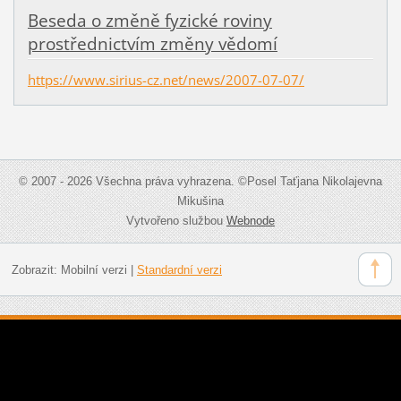
Beseda o změně fyzické roviny
prostřednictvím změny vědomí
https://www.sirius-cz.net/news/2007-07-07/
© 2007 - 2026 Všechna práva vyhrazena. ©Posel Taťjana Nikolajevna
Mikušina
Vytvořeno službou
Webnode
Zobrazit:
Mobilní verzi
|
Standardní verzi