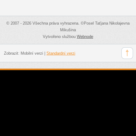
© 2007 - 2026 Všechna práva vyhrazena. ©Posel Taťjana Nikolajevna
Mikušina
Vytvořeno službou
Webnode
Zobrazit:
Mobilní verzi
|
Standardní verzi