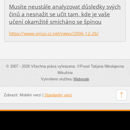
Musíte neustále analyzovat důsledky svých
činů a nesnažit se učit tam, kde je vaše
učení okamžitě smícháno se špínou
https://www.sirius-cz.net/news/2006-12-26/
© 2007 - 2026 Všechna práva vyhrazena. ©Posel Taťjana Nikolajevna
Mikušina
Vytvořeno službou
Webnode
Zobrazit:
Mobilní verzi
|
Standardní verzi