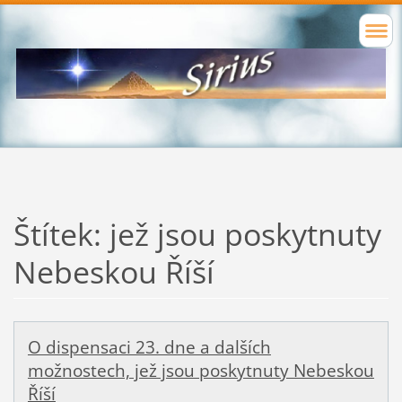
Štítek: jež jsou poskytnuty
Nebeskou Říší
О dispensaci 23. dne a dalších
možnostech, jež jsou poskytnuty Nebeskou
Říší