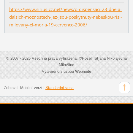
https://www.sirius-cz.net/news/o-dispensaci-23-dne-a-
dalsich-moznostech-jez-jsou-poskytnuty-nebeskou-risi-
milovany-el-moria-19-cervence-2006/
© 2007 - 2026 Všechna práva vyhrazena. ©Posel Taťjana Nikolajevna
Mikušina
Vytvořeno službou
Webnode
Zobrazit:
Mobilní verzi
|
Standardní verzi