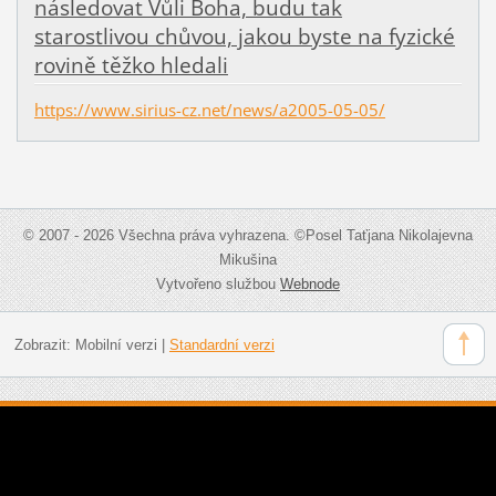
následovat Vůli Boha, budu tak
starostlivou chůvou, jakou byste na fyzické
rovině těžko hledali
https://www.sirius-cz.net/news/a2005-05-05/
© 2007 - 2026 Všechna práva vyhrazena. ©Posel Taťjana Nikolajevna
Mikušina
Vytvořeno službou
Webnode
Zobrazit:
Mobilní verzi
|
Standardní verzi