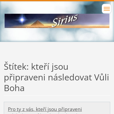
Štítek: kteří jsou
připraveni následovat Vůli
Boha
Pro ty z vás, kteří jsou připraveni