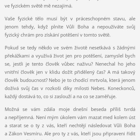
ve fyzickém světě mě nezajímá.
Vaše fyzické tělo musí být v práceschopném stavu, ale
jenom tehdy, když plníte Vůli Boha a nepoužíváte svůj
fyzický chrám pro získání potěšení v tomto světě.
Pokud se tedy někdo ve svém životě nesetkává s žádnými
překážkami a využívá život jen pro potěšení, zamyslel bych
se, jestli je tento člověk vůbec naživu? Nenechal ho jeho
vnitřní člověk jen v klidu dožít přidělený čas? A má takový
člověk budoucnost? Nebo je to chodící mrtvola, která jenom
dožívá svůj čas v rozkoši díky milosti Nebes. Koneckonců,
každý dostává to, co si zaslouží a na co se zaměřuje.
Možná se vám zdála moje dnešní beseda příliš tvrdá
a nepříjemná. Není mým úkolem vám mazat med kolem úst
a starat se o ty z vás, kteří nechtějí následovat Vůli Boha
a Zákon Vesmíru. Ale pro ty z vás, kteří jsou připraveni řídit