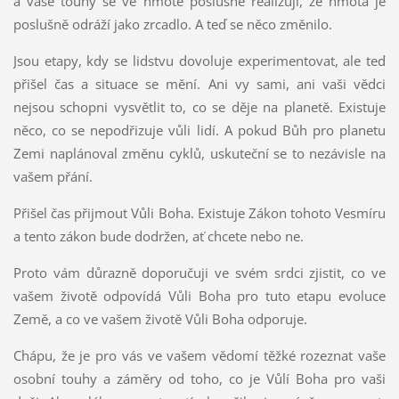
a vaše touhy se ve hmotě poslušně realizují, že hmota je
poslušně odráží jako zrcadlo. A teď se něco změnilo.
Jsou etapy, kdy se lidstvu dovoluje experimentovat, ale teď
přišel čas a situace se mění. Ani vy sami, ani vaši vědci
nejsou schopni vysvětlit to, co se děje na planetě. Existuje
něco, co se nepodřizuje vůli lidí. A pokud Bůh pro planetu
Zemi naplánoval změnu cyklů, uskuteční se to nezávisle na
vašem přání.
Přišel čas přijmout Vůli Boha. Existuje Zákon tohoto Vesmíru
a tento zákon bude dodržen, ať chcete nebo ne.
Proto vám důrazně doporučuji ve svém srdci zjistit, co ve
vašem životě odpovídá Vůli Boha pro tuto etapu evoluce
Země, a co ve vašem životě Vůli Boha odporuje.
Chápu, že je pro vás ve vašem vědomí těžké rozeznat vaše
osobní touhy a záměry od toho, co je Vůlí Boha pro vaši