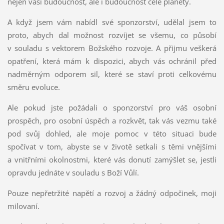
nejen vaši budoucnost, ale i budoucnost celé planety.
A když jsem vám nabídl své sponzorství, udělal jsem to
proto, abych dal možnost rozvíjet se všemu, co působí
v souladu s vektorem Božského rozvoje. A přijmu veškerá
opatření, která mám k dispozici, abych vás ochránil před
nadměrným odporem sil, které se staví proti celkovému
směru evoluce.
Ale pokud jste požádali o sponzorství pro váš osobní
prospěch, pro osobní úspěch a rozkvět, tak vás vezmu také
pod svůj dohled, ale moje pomoc v této situaci bude
spočívat v tom, abyste se v životě setkali s těmi vnějšími
a vnitřními okolnostmi, které vás donutí zamýšlet se, jestli
opravdu jednáte v souladu s Boží Vůlí.
Pouze nepřetržité napětí a rozvoj a žádný odpočinek, moji
milovaní.