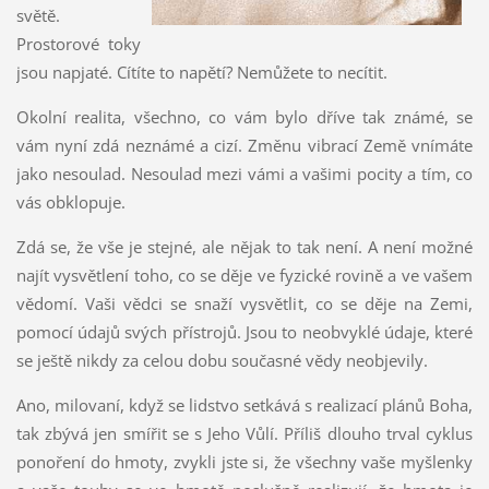
světě.
Prostorové toky
jsou napjaté. Cítíte to napětí? Nemůžete to necítit.
Okolní realita, všechno, co vám bylo dříve tak známé, se
vám nyní zdá neznámé a cizí. Změnu vibrací Země vnímáte
jako nesoulad. Nesoulad mezi vámi a vašimi pocity a tím, co
vás obklopuje.
Zdá se, že vše je stejné, ale nějak to tak není. A není možné
najít vysvětlení toho, co se děje ve fyzické rovině a ve vašem
vědomí. Vaši vědci se snaží vysvětlit, co se děje na Zemi,
pomocí údajů svých přístrojů. Jsou to neobvyklé údaje, které
se ještě nikdy za celou dobu současné vědy neobjevily.
Ano, milovaní, když se lidstvo setkává s realizací plánů Boha,
tak zbývá jen smířit se s Jeho Vůlí. Příliš dlouho trval cyklus
ponoření do hmoty, zvykli jste si, že všechny vaše myšlenky