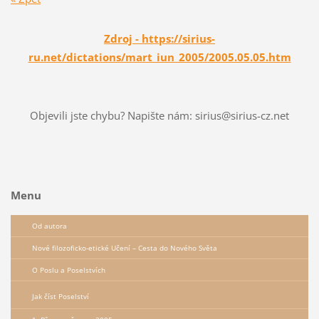
Zdroj - https://sirius-
ru.net/dictations/mart_iun_2005/2005.05.05.htm
Objevili jste chybu? Napište nám: sirius@sirius-cz.net
Menu
Od autora
Nové filozoficko-etické Učení – Сesta do Nového Světa
O Poslu a Poselstvích
Jak číst Poselství