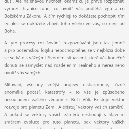
duši. Ale naléhavou nutností okamžiku je právě rozpoznat,
vymezit hranice toho, co uvnitř vás podléhá egu a co
Božskému Zákonu. A čím rychleji to dokážete pochopit, tím
rychleji se dokážete zbavit toho všeho ve vás, co není od
Boha.
A tyto procesy rozlišování, rozpoznávání jsou tak jemné
a pro pozemskou logiku nepochopitelné, že v nejbližší době
se setkáte s vážnými životními situacemi, které vás konečně
donutí se zamyslet nad rozdělením reálného a nereálného
uvnitř vás samých.
Milovaní, všechny vnější projevy disharmonie, různé
anomálie počasí, katastrofy – to vše je způsobeno
nesouladem vašeho vědomí s Boží Vůlí. Existuje vektor
rozvoje pro planetu Zemi. A existují vektory vašich záměrů.
A pokud se vektory vašich záměrů neshodují s hlavním
směrem evoluce pro tuto planetu, pak vektory vašich