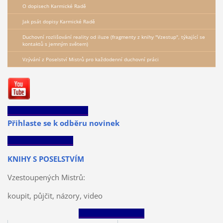
O dopisech Karmické Radě
Jak psát dopisy Karmické Radě
Duchovní rozlišování reality od iluze (fragmenty z knihy "Vzestup", týkající se
kontaktů s jemným světem)
Vzývání z Poselství Mistrů pro každodenní duchovní práci
___________________________
Přihlaste se k odběru novinek
______________________
KNIHY S POSELSTVÍM
Vzestoupených Mistrů:
koupit, půjčit, názory, video
______________________