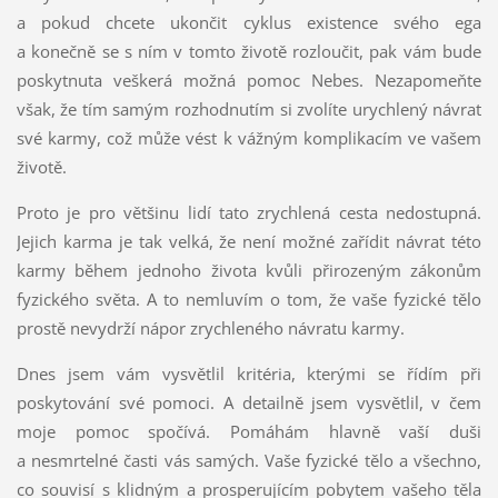
a pokud chcete ukončit cyklus existence svého ega
a konečně se s ním v tomto životě rozloučit, pak vám bude
poskytnuta veškerá možná pomoc Nebes. Nezapomeňte
však, že tím samým rozhodnutím si zvolíte urychlený návrat
své karmy, což může vést k vážným komplikacím ve vašem
životě.
Proto je pro většinu lidí tato zrychlená cesta nedostupná.
Jejich karma je tak velká, že není možné zařídit návrat této
karmy během jednoho života kvůli přirozeným zákonům
fyzického světa. A to nemluvím o tom, že vaše fyzické tělo
prostě nevydrží nápor zrychleného návratu karmy.
Dnes jsem vám vysvětlil kritéria, kterými se řídím při
poskytování své pomoci. A detailně jsem vysvětlil, v čem
moje pomoc spočívá. Pomáhám hlavně vaší duši
a nesmrtelné časti vás samých. Vaše fyzické tělo a všechno,
co souvisí s klidným a prosperujícím pobytem vašeho těla