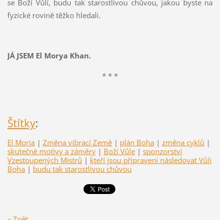
se Boží Vůlí, budu tak starostlivou chůvou, jakou byste na
fyzické rovině těžko hledali.
JÁ JSEM El Morya Khan.
* * *
Štítky
:
El Moria
|
Změna vibrací Země
|
plán Boha
|
změna cyklů
|
skutečné motivy a záměry
|
Boží Vůle
|
sponzorství
Vzestoupených Mistrů
|
kteří jsou připraveni následovat Vůli
Boha
|
budu tak starostlivou chůvou
« Zpět