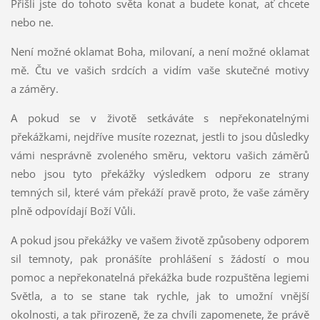
Přišli jste do tohoto světa konat a budete konat, ať chcete
nebo ne.
Není možné oklamat Boha, milovaní, a není možné oklamat
mě. Čtu ve vašich srdcích a vidím vaše skutečné motivy
a záměry.
A pokud se v životě setkáváte s nepřekonatelnými
překážkami, nejdříve musíte rozeznat, jestli to jsou důsledky
vámi nesprávně zvoleného směru, vektoru vašich záměrů
nebo jsou tyto překážky výsledkem odporu ze strany
temných sil, které vám překáží pravě proto, že vaše záměry
plně odpovídají Boží Vůli.
A pokud jsou překážky ve vašem životě způsobeny odporem
sil temnoty, pak pronášíte prohlášení s žádostí o mou
pomoc a nepřekonatelná překážka bude rozpuštěna legiemi
Světla, a to se stane tak rychle, jak to umožní vnější
okolnosti, a tak přirozeně, že za chvíli zapomenete, že právě