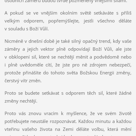
osobních záměrů budou tvrdě pozměněny vnějšími silami.
A pokud se ve vnějším okolním světě setkáváte s příliš
velkým odporem, popřemýšlejte, jestli všechno děláte
v souladu s Boží Vůlí.
Nicméně v dnešní době je také silný opačný trend, kdy vaše
záměry a jejich vektor plně odpovídají Boží Vůli, ale jste
v obklopení sil, které se nechtějí měnit a podvědomě nebo
i plně uvědoměle cítí, že jste pro ně zdrojem nebezpečí,
protože přinášíte do tohoto světa Božskou Energii změny,
čerstvý vítr změn.
Proto se budete setkávat s odporem těch sil, které žádné
změny nechtějí.
Proto vás znovu vracím k myšlence, že ve svém životě
potřebujete neustále rozpoznávat. Každou minutu a každou
vteřinu vašeho života na Zemi děláte volbu, která mění