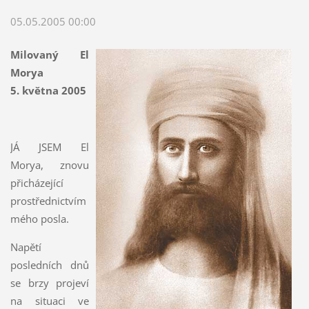
05.05.2005 00:00
Milovaný El
Morya
5. května 2005
JÁ JSEM El
Morya, znovu
přicházející
prostřednictvím
mého posla.
Napětí
posledních dnů
se brzy projeví
na situaci ve