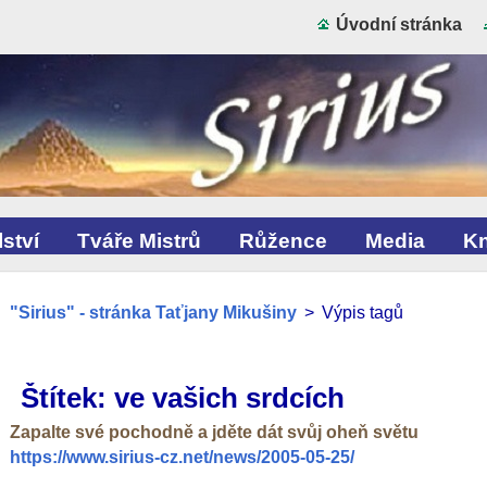
Úvodní stránka
ství
Tváře Mistrů
Růžence
Media
Kn
"Sirius" - stránka Taťjany Mikušiny
>
Výpis tagů
Štítek: ve vašich srdcích
Zapalte své pochodně a jděte dát svůj oheň světu
https://www.sirius-cz.net/news/2005-05-25/