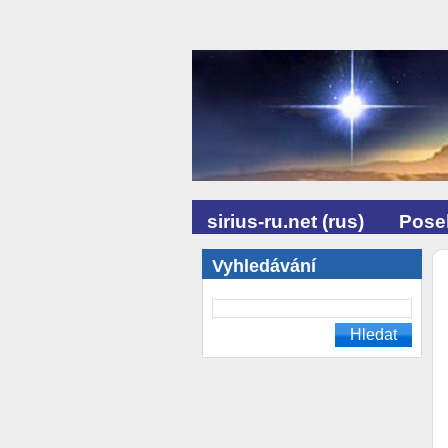
sirius-ru.net (rus)
Posel
Vyhledávání