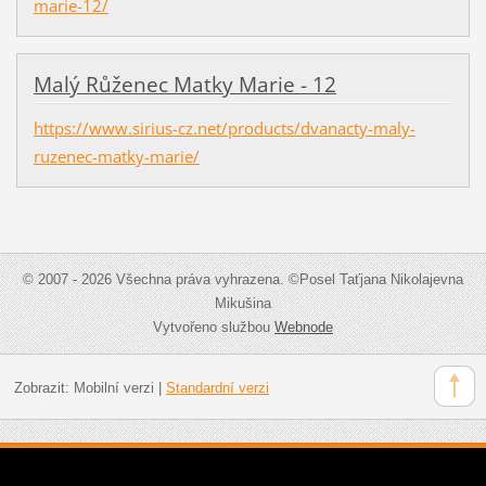
marie-12/
Malý Růženec Matky Marie - 12
https://www.sirius-cz.net/products/dvanacty-maly-
ruzenec-matky-marie/
© 2007 - 2026 Všechna práva vyhrazena. ©Posel Taťjana Nikolajevna
Mikušina
Vytvořeno službou
Webnode
Zobrazit:
Mobilní verzi
|
Standardní verzi