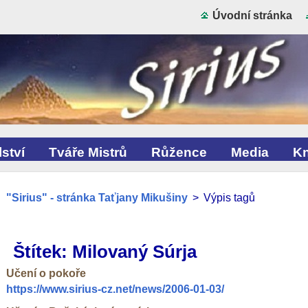
Úvodní stránka
ství
Tváře Mistrů
Růžence
Media
Kn
"Sirius" - stránka Taťjany Mikušiny
>
Výpis tagů
Štítek: Milovaný Súrja
Učení o pokoře
https://www.sirius-cz.net/news/2006-01-03/