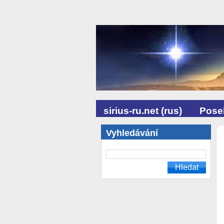
sirius-ru.net (rus)
Posel
Vyhledávání