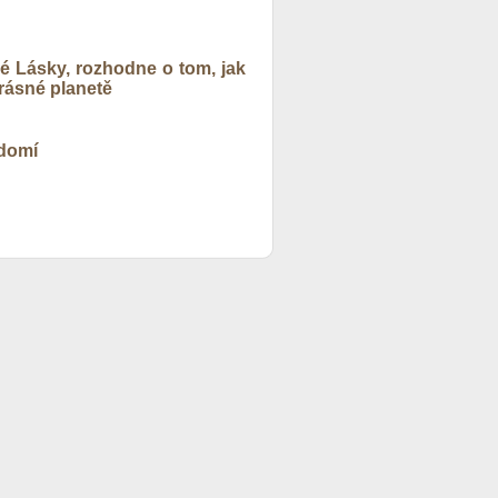
ké Lásky, rozhodne o tom, jak
rásné planetě
ědomí