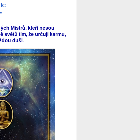
k:
"
ch Mistrů, kteří nesou
 světů tím, že určují karmu,
aždou duši.