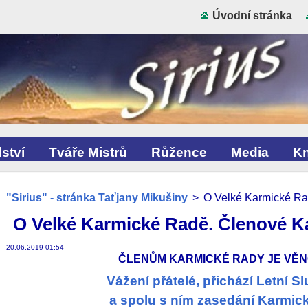
Úvodní stránka
ství
Tváře Mistrů
Růžence
Media
Kn
"Sirius" - stránka Taťjany Mikušiny
>
O Velké Karmické Ra
O Velké Karmické Radě. Členové 
20.06.2019 01:54
ČLENŮM KARMICKÉ RADY JE VĚ
Vážení přátelé, přichází Letní S
a spolu s ním zasedání Karmic