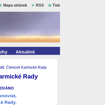
Mapa stránek
RSS
Tisk
ihy
Aktuálně
dě. Členové Karmické Rady
Karmické Rady
NOVÁNO
lunovrat,
ké Rady.