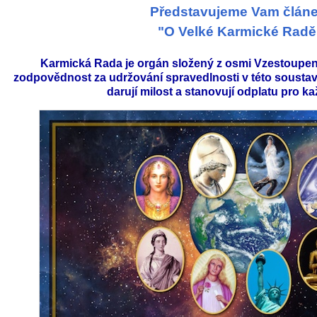
Představujeme Vam článe
"O Velké Karmické Radě
Karmická Rada je orgán složený z osmi Vzestoupený
zodpovědnost za udržování spravedlnosti v této soustavě
darují milost a stanovují odplatu pro k