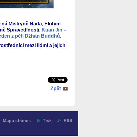
:
ná Mistryně Nada, Elohim
ně Spravedlnosti,
Kuan Jin –
eden z pěti Džhán Buddhů.
ostředníci mezi lidmi a jejich
Zpět
Mapa stránek
Tisk
RSS