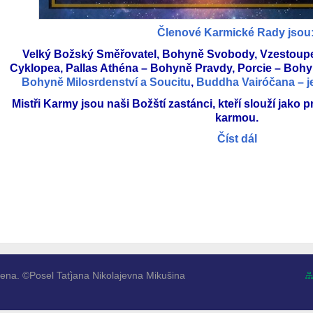
Členové Karmické Rady jsou
Velký Božský Směřovatel, Bohyně Svobody, Vzestoupe
Cyklopea, Pallas Athéna – Bohyně Pravdy, Porcie – Bohy
Bohyně Milosrdenství a Soucitu
,
Buddha Vairóčana – j
Mistři Karmy jsou naši Božští zastánci, kteří slouží jako pr
karmou.
Číst dál
ena. ©Posel Taťjana Nikolajevna Mikušina