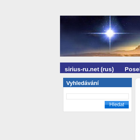
sirius-ru.net (rus)
Posel
Vyhledávání