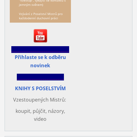
"Vzestup", týkající se kontaktů s
jemným světem)
Vzývání z Poselství Mistrů pro
každodenní duchovní práci
___________________________
Přihlaste se k odběru
novinek
______________________
KNIHY S POSELSTVÍM
Vzestoupených Mistrů:
koupit, půjčit, názory,
video