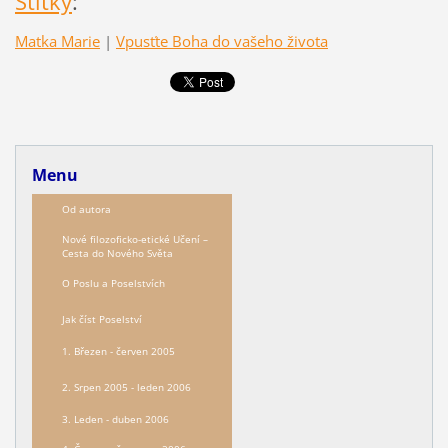
Štítky
:
Matka Marie
|
Vpusťte Boha do vašeho života
Menu
Od autora
Nové filozoficko-etické Učení –
Сesta do Nového Světa
O Poslu a Poselstvích
Jak číst Poselství
1. Březen - červen 2005
2. Srpen 2005 - leden 2006
3. Leden - duben 2006