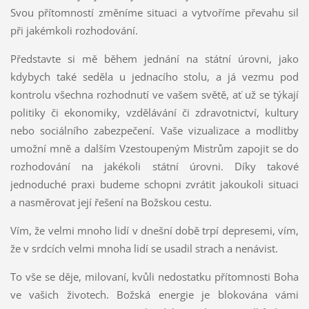
Svou přítomností změníme situaci a vytvoříme převahu sil
při jakémkoli rozhodování.
Představte si mě během jednání na státní úrovni, jako
kdybych také seděla u jednacího stolu, a já vezmu pod
kontrolu všechna rozhodnutí ve vašem světě, ať už se týkají
politiky či ekonomiky, vzdělávání či zdravotnictví, kultury
nebo sociálního zabezpečení. Vaše vizualizace a modlitby
umožní mně a dalším Vzestoupeným Mistrům zapojit se do
rozhodování na jakékoli státní úrovni. Díky takové
jednoduché praxi budeme schopni zvrátit jakoukoli situaci
a nasměrovat její řešení na Božskou cestu.
Vím, že velmi mnoho lidí v dnešní době trpí depresemi, vím,
že v srdcích velmi mnoha lidí se usadil strach a nenávist.
To vše se děje, milovaní, kvůli nedostatku přítomnosti Boha
ve vašich životech. Božská energie je blokována vámi