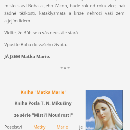
místo staví Boha a Jeho Zákon, bude rok od roku více, pak
žádné těžkosti, kataklyzmata a krize nehrozí vaší zemi
a jejím lidem.
Vidíte, že Bůh se o vás neustále stará.
Vpusťte Boha do vašeho života.
JÁ JSEM Matka Marie.
* * *
Kniha "Matka Marie"
Kniha Posla T. N. Mikušiny
ze série "Mistři Moudrosti"
Poselství
Matky Marie
je