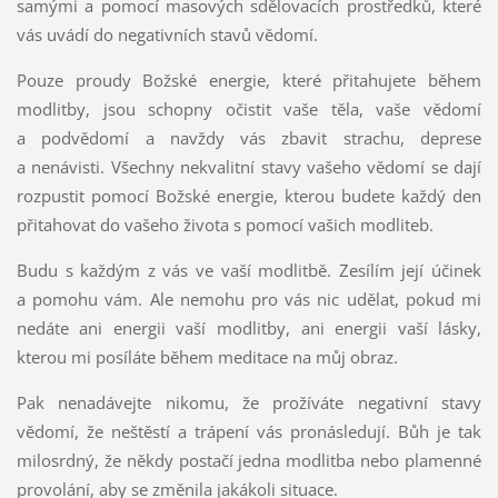
samými a pomocí masových sdělovacích prostředků, které
vás uvádí do negativních stavů vědomí.
Pouze proudy Božské energie, které přitahujete během
modlitby, jsou schopny očistit vaše těla, vaše vědomí
a podvědomí a navždy vás zbavit strachu, deprese
a nenávisti. Všechny nekvalitní stavy vašeho vědomí se dají
rozpustit pomocí Božské energie, kterou budete každý den
přitahovat do vašeho života s pomocí vašich modliteb.
Budu s každým z vás ve vaší modlitbě. Zesílím její účinek
a pomohu vám. Ale nemohu pro vás nic udělat, pokud mi
nedáte ani energii vaší modlitby, ani energii vaší lásky,
kterou mi posíláte během meditace na můj obraz.
Pak nenadávejte nikomu, že prožíváte negativní stavy
vědomí, že neštěstí a trápení vás pronásledují. Bůh je tak
milosrdný, že někdy postačí jedna modlitba nebo plamenné
provolání, aby se změnila jakákoli situace.