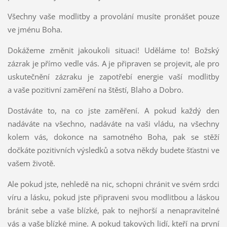
Všechny vaše modlitby a provolání musíte pronášet pouze
ve jménu Boha.
Dokážeme změnit jakoukoli situaci! Uděláme to! Božský
zázrak je přímo vedle vás. A je připraven se projevit, ale pro
uskutečnění zázraku je zapotřebí energie vaší modlitby
a vaše pozitivní zaměření na štěstí, Blaho a Dobro.
Dostáváte to, na co jste zaměření. A pokud každý den
nadáváte na všechno, nadáváte na vaši vládu, na všechny
kolem vás, dokonce na samotného Boha, pak se stěží
dočkáte pozitivních výsledků a sotva někdy budete šťastni ve
vašem životě.
Ale pokud jste, nehledě na nic, schopni chránit ve svém srdci
víru a lásku, pokud jste připraveni svou modlitbou a láskou
bránit sebe a vaše blízké, pak to nejhorší a nenapravitelné
vás a vaše blízké mine. A pokud takových lidí, kteří na první