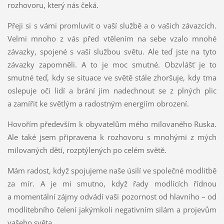
rozhovoru, který nás čeká.
Přeji si s vámi promluvit o vaší službě a o vašich závazcích.
Velmi mnoho z vás před vtělením na sebe vzalo mnohé
závazky, spojené s vaší službou světu. Ale teď jste na tyto
závazky zapomněli. A to je moc smutné. Obzvlášť je to
smutné teď, kdy se situace ve světě stále zhoršuje, kdy tma
oslepuje oči lidí a brání jim nadechnout se z plných plic
a zamířit ke světlým a radostným energiím obrození.
Hovořím především k obyvatelům mého milovaného Ruska.
Ale také jsem připravena k rozhovoru s mnohými z mých
milovaných dětí, rozptýlených po celém světě.
Mám radost, když spojujeme naše úsilí ve společné modlitbě
za mír. A je mi smutno, když řady modlících řídnou
a momentální zájmy odvádí vaši pozornost od hlavního – od
modlitebního čelení jakýmkoli negativním silám a projevům
vašeho světa.