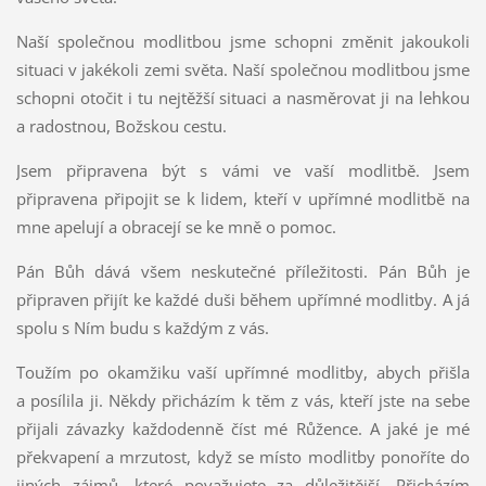
Naší společnou modlitbou jsme schopni změnit jakoukoli
situaci v jakékoli zemi světa. Naší společnou modlitbou jsme
schopni otočit i tu nejtěžší situaci a nasměrovat ji na lehkou
a radostnou, Božskou cestu.
Jsem připravena být s vámi ve vaší modlitbě. Jsem
připravena připojit se k lidem, kteří v upřímné modlitbě na
mne apelují a obracejí se ke mně o pomoc.
Pán Bůh dává všem neskutečné příležitosti. Pán Bůh je
připraven přijít ke každé duši během upřímné modlitby. A já
spolu s Ním budu s každým z vás.
Toužím po okamžiku vaší upřímné modlitby, abych přišla
a posílila ji. Někdy přicházím k těm z vás, kteří jste na sebe
přijali závazky každodenně číst mé Růžence. A jaké je mé
překvapení a mrzutost, když se místo modlitby ponoříte do
jiných zájmů, které považujete za důležitější. Přicházím