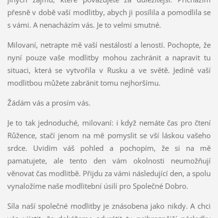
přesně v době vaší modlitby, abych ji posílila a pomodlila se
s vámi. A nenacházím vás. Je to velmi smutné.
Milovaní, netrapte mě vaší nestálostí a leností. Pochopte, že
nyní pouze vaše modlitby mohou zachránit a napravit tu
situaci, která se vytvořila v Rusku a ve světě. Jedině vaší
modlitbou můžete zabránit tomu nejhoršímu.
Žádám vás a prosím vás.
Je to tak jednoduché, milovaní: i když nemáte čas pro čtení
Růžence, stačí jenom na mě pomyslit se vší láskou vašeho
srdce. Uvidím váš pohled a pochopím, že si na mě
pamatujete, ale tento den vám okolnosti neumožňují
věnovat čas modlitbě. Přijdu za vámi následující den, a spolu
vynaložíme naše modlitební úsilí pro Společné Dobro.
Síla naší společné modlitby je znásobena jako nikdy. A chci