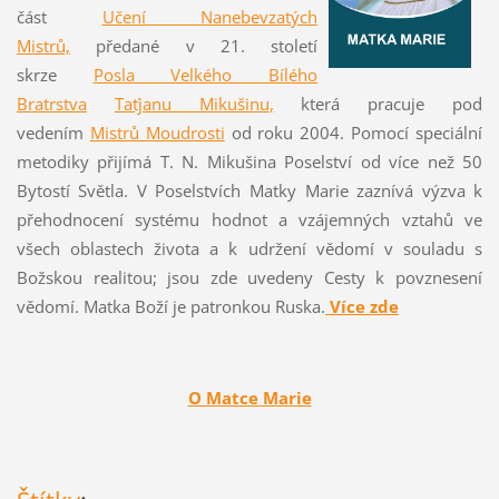
část
Učení Nanebevzatých
Mistrů,
předané v 21. století
skrze
Posla
Velkého Bílého
Bratrstva
Taťjanu Mikušinu
,
která pracuje pod
vedením
Mistrů Moudrosti
od roku 2004. Pomocí speciální
metodiky přijímá T. N. Mikušina Poselství od více než 50
Bytostí Světla. V Poselstvích Matky Marie zaznívá výzva k
přehodnocení systému hodnot a vzájemných vztahů ve
všech oblastech života a k udržení vědomí v souladu s
Božskou realitou; jsou zde uvedeny Cesty k povznesení
vědomí. Matka Boží je patronkou Ruska.
Více zde
O Matce Marie