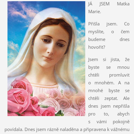
JÁ JSEM Matka
Marie.
Přišla jsem. Co
myslíte, o čem
budeme dnes
hovořit?
Jsem si jista, že
byste se mnou
chtěli promluvit
o mnohém. A na
mnohé byste se
chtěli zeptat. Ale
dnes jsem nepřišla
pro to, abych
s vámi pokojně
povídala. Dnes jsem rázně naladěna a připravena k vážnému