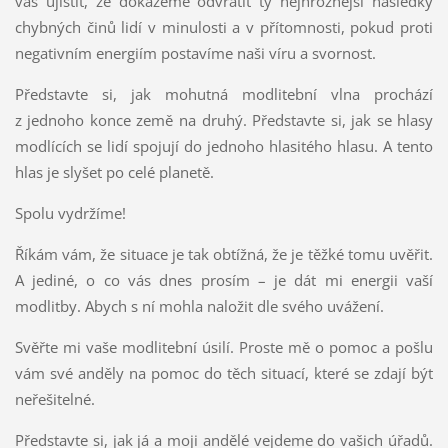
vás ujistit, že dokážeme odvrátit ty nejhroznější následky
chybných činů lidí v minulosti a v přítomnosti, pokud proti
negativním energiím postavíme naši víru a svornost.
Představte si, jak mohutná modlitební vlna prochází
z jednoho konce země na druhý. Představte si, jak se hlasy
modlících se lidí spojují do jednoho hlasitého hlasu. A tento
hlas je slyšet po celé planetě.
Spolu vydržíme!
Říkám vám, že situace je tak obtížná, že je těžké tomu uvěřit.
A jediné, o co vás dnes prosím – je dát mi energii vaší
modlitby. Abych s ní mohla naložit dle svého uvážení.
Svěřte mi vaše modlitební úsilí. Proste mě o pomoc a pošlu
vám své anděly na pomoc do těch situací, které se zdají být
neřešitelné.
Představte si, jak já a moji andělé vejdeme do vašich úřadů.