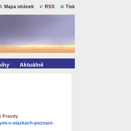
Mapa stránek
RSS
Tisk
ihy
Aktuálně
é Pravdy
lymi-v-otazkach-poznani-