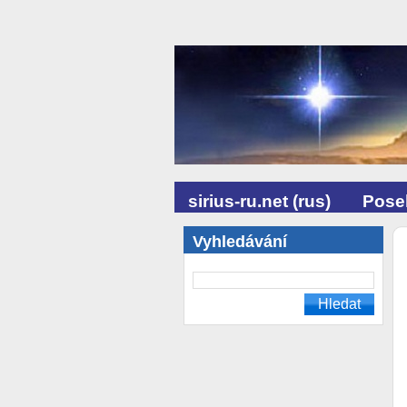
sirius-ru.net (rus)
Posel
Vyhledávání