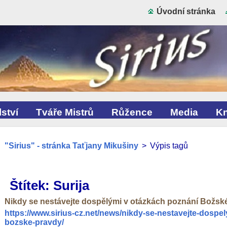
Úvodní stránka
ství
Tváře Mistrů
Růžence
Media
Kn
"Sirius" - stránka Taťjany Mikušiny
>
Výpis tagů
Štítek: Surija
Nikdy se nestávejte dospělými v otázkách poznání Božsk
https://www.sirius-cz.net/news/nikdy-se-nestavejte-dospe
bozske-pravdy/