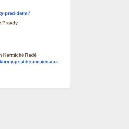
ky-pred-detmi/
é Pravdy
ech Karmické Radě
i-karmy-pristiho-mesice-a-o-