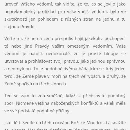
úroveň vašeho vědomí, tak vidíte, že to, co se jevilo jako
nepřekonatelný protiklad pro vaše vnější vědomí, bylo ve
skutečnosti jen pohledem z různých stran na jednu a tu
stejnou Pravdu.
Věřte mi, že nemá cenu přespříliš hájit jakékoliv pochopení
té nebo jiné Pravdy vaším omezeným vědomím. Vaše
vědomí je natolik nedokonalé, že je prostě hloupé se
utvrzovat a prohlašovat svoji pravdu, jako jedinou správnou
a neomylnou. To je podobné dvěma hádajícím se, kdy jeden
tvrdí, že Země plave v moři na třech velrybách, a druhý, že
Země spočívá na třech slonech.
Teď se vám to zdá směšné, když si představíte podobný
spor. Nicméně většina náboženských konfliktů a válek měla
ve své podstatě podobné příčiny.
Jste děti. Sedíte na břehu oceánu Božské Moudrosti a snažíte