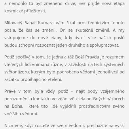
a nemohlo to být změněno dříve, než přijde nová etapa
kosmické příležitosti.
Milovaný Sanat Kumara vám říkal prostřednictvím tohoto
posla, že čas se změnil. On se skutečně změnil. A my
vstupujeme do nové etapy, kdy dva i více našich poslů
budou schopni rozpoznat jeden druhého a spolupracovat.
Potíž spočívá v tom, že jedna a táž Boží Pravda je rozumem
vtělených lidí vnímána různě, v závislosti na těch systémech
světonázoru, kterým bylo podrobeno vědomí jednotlivců od
začátku probíhajícího vtělení.
Právě v tom byla vždy potíž – najít body vzájemného
porozumění a kontaktu ve zdánlivě zcela odlišných názorech
na Boha, které tito lidé vyjádřili prostřednictvím svého
vnějšího vědomí.
Nicméně, když rostete ve svém vědomí, přecházíte na vyšší