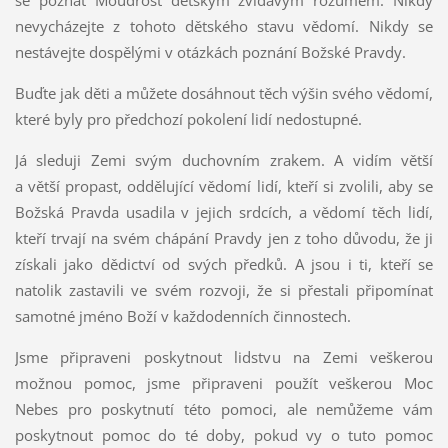
se poznat Moudrost dětským zvídavým rozumem. Nikdy
nevycházejte z tohoto dětského stavu vědomí. Nikdy se
nestávejte dospělými v otázkách poznání Božské Pravdy.
Buďte jak děti a můžete dosáhnout těch výšin svého vědomí,
které byly pro předchozí pokolení lidí nedostupné.
Já sleduji Zemi svým duchovním zrakem. A vidím větší
a větší propast, oddělující vědomí lidí, kteří si zvolili, aby se
Božská Pravda usadila v jejich srdcích, a vědomí těch lidí,
kteří trvají na svém chápání Pravdy jen z toho důvodu, že ji
získali jako dědictví od svých předků. A jsou i ti, kteří se
natolik zastavili ve svém rozvoji, že si přestali připomínat
samotné jméno Boží v každodenních činnostech.
Jsme připraveni poskytnout lidstvu na Zemi veškerou
možnou pomoc, jsme připraveni použít veškerou Moc
Nebes pro poskytnutí této pomoci, ale nemůžeme vám
poskytnout pomoc do té doby, pokud vy o tuto pomoc