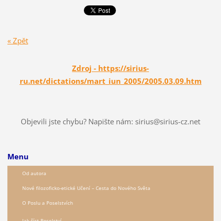
« Zpět
Zdroj - https://sirius-
ru.net/dictations/mart_iun_2005/2005.03.09.htm
Objevili jste chybu? Napište nám: sirius@sirius-cz.net
Menu
Od autora
Nové filozoficko-etické Učení – Сesta do Nového Světa
O Poslu a Poselstvích
Jak číst Poselství