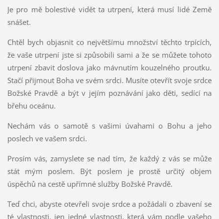
Je pro mě bolestivé vidět ta utrpení, která musí lidé Země
snášet.
Chtěl bych objasnit co největšímu množství těchto trpících,
že vaše utrpení jste si způsobili sami a že se můžete tohoto
utrpení zbavit doslova jako mávnutím kouzelného proutku.
Stačí přijmout Boha ve svém srdci. Musíte otevřít svoje srdce
Božské Pravdě a být v jejím poznávání jako děti, sedící na
břehu oceánu.
Nechám vás o samotě s vašimi úvahami o Bohu a jeho
poslech ve vašem srdci.
Prosím vás, zamyslete se nad tím, že každý z vás se může
stát mým poslem. Být poslem je prostě určitý objem
úspěchů na cestě upřímné služby Božské Pravdě.
Teď chci, abyste otevřeli svoje srdce a požádali o zbavení se
té vlastnosti, jen jedné vlastnosti, která vám podle vašeho