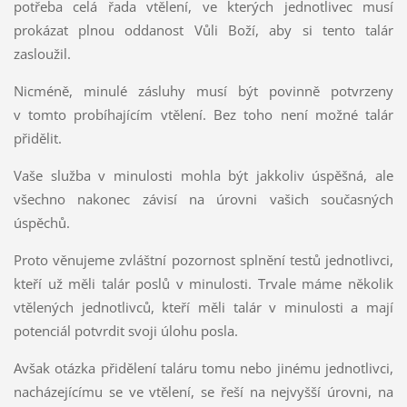
potřeba celá řada vtělení, ve kterých jednotlivec musí
prokázat plnou oddanost Vůli Boží, aby si tento talár
zasloužil.
Nicméně, minulé zásluhy musí být povinně potvrzeny
v tomto probíhajícím vtělení. Bez toho není možné talár
přidělit.
Vaše služba v minulosti mohla být jakkoliv úspěšná, ale
všechno nakonec závisí na úrovni vašich současných
úspěchů.
Proto věnujeme zvláštní pozornost splnění testů jednotlivci,
kteří už měli talár poslů v minulosti. Trvale máme několik
vtělených jednotlivců, kteří měli talár v minulosti a mají
potenciál potvrdit svoji úlohu posla.
Avšak otázka přidělení taláru tomu nebo jinému jednotlivci,
nacházejícímu se ve vtělení, se řeší na nejvyšší úrovni, na