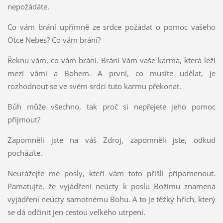
nepožádáte.
Co vám brání upřímně ze srdce požádat o pomoc vašeho
Otce Nebes? Co vám brání?
Řeknu vám, co vám brání. Brání Vám vaše karma, která leží
mezi vámi a Bohem. A první, co musíte udělat, je
rozhodnout se ve svém srdci tuto karmu překonat.
Bůh může všechno, tak proč si nepřejete jeho pomoc
přijmout?
Zapomněli jste na váš Zdroj, zapomněli jste, odkud
pocházíte.
Neurážejte mé posly, kteří vám toto přišli připomenout.
Pamatujte, že vyjádření neúcty k poslu Božímu znamená
vyjádření neúcty samotnému Bohu. A to je těžký hřích, který
se dá odčinit jen cestou velkého utrpení.