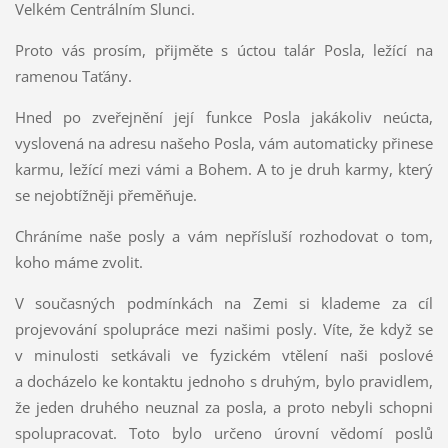
Velkém Centrálním Slunci.
Proto vás prosím, přijměte s úctou talár Posla, ležící na
ramenou Taťány.
Hned po zveřejnění její funkce Posla jakákoliv neúcta,
vyslovená na adresu našeho Posla, vám automaticky přinese
karmu, ležící mezi vámi a Bohem. A to je druh karmy, který
se nejobtížněji přeměňuje.
Chráníme naše posly a vám nepřísluší rozhodovat o tom,
koho máme zvolit.
V současných podmínkách na Zemi si klademe za cíl
projevování spolupráce mezi našimi posly. Víte, že když se
v minulosti setkávali ve fyzickém vtělení naši poslové
a docházelo ke kontaktu jednoho s druhým, bylo pravidlem,
že jeden druhého neuznal za posla, a proto nebyli schopni
spolupracovat. Toto bylo určeno úrovní vědomí poslů