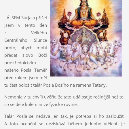
JÁ JSEM Súrja a přišel
jsem v tento den
z Velkého
Centrálního Slunce
proto, abych mohl
předat slovo Boží
prostřednictvím
našeho Posla. Téměř
před rokem jsem měl
tu čest položit talár Posla Božího na ramena Taťány.
Nemohla v tu chvíli uvěřit, že tato událost je reálnější než to,
co se děje kolem ní ve fyzické rovině.
Talár Posla se nedává jen tak. Je potřeba si ho zasloužit.
A toto ocenění se nezískává během jednoho vtělení. Je