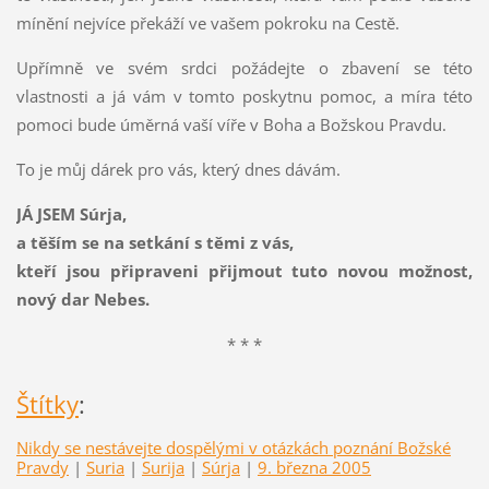
mínění nejvíce překáží ve vašem pokroku na Cestě.
Upřímně ve svém srdci požádejte o zbavení se této
vlastnosti a já vám v tomto poskytnu pomoc, a míra této
pomoci bude úměrná vaší víře v Boha a Božskou Pravdu.
To je můj dárek pro vás, který dnes dávám.
JÁ JSEM Súrja,
a těším se na setkání s těmi z vás,
kteří jsou připraveni přijmout tuto novou možnost,
nový dar Nebes.
* * *
Štítky
:
Nikdy se nestávejte dospělými v otázkách poznání Božské
Pravdy
|
Suria
|
Surija
|
Súrja
|
9. března 2005