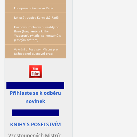
O dopisech Karmické Radě
Jak psát dopisy Karmické Radě
Duchovní rozlišování reality od
iluze (fragmenty z knihy
"Vzestup", týkající se kontaktů s
jemným světem)
Vzývání z Poselství Mistrů pro
každodenní duchovní práci
___________________________
Přihlaste se k odběru
novinek
______________________
KNIHY S POSELSTVÍM
Vzestoupených Mistrů: