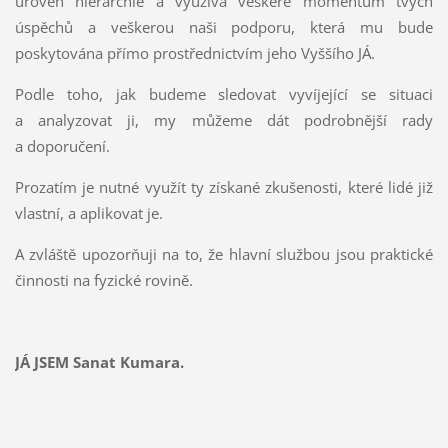
úroveň hierarchie a využívá veškeré momentum tvých
úspěchů a veškerou naši podporu, která mu bude
poskytována přímo prostřednictvím jeho Vyššího JÁ.
Podle toho, jak budeme sledovat vyvíjející se situaci
a analyzovat ji, my můžeme dát podrobnější rady
a doporučení.
Prozatím je nutné využít ty získané zkušenosti, které lidé již
vlastní, a aplikovat je.
A zvláště upozorňuji na to, že hlavní službou jsou praktické
činnosti na fyzické rovině.
JÁ JSEM Sanat Kumara.