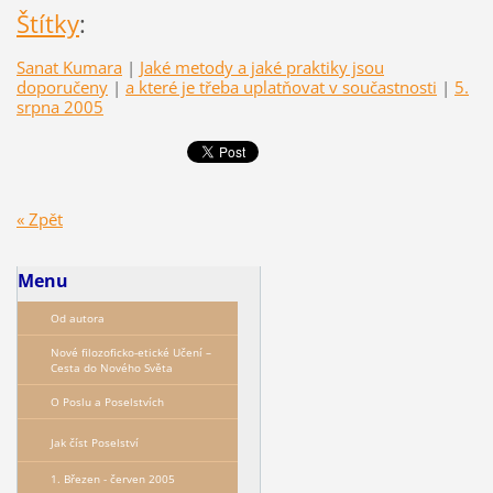
Štítky
:
Sanat Kumara
|
Jaké metody a jaké praktiky jsou
doporučeny
|
a které je třeba uplatňovat v součastnosti
|
5.
srpna 2005
« Zpět
Menu
Od autora
Nové filozoficko-etické Učení –
Сesta do Nového Světa
O Poslu a Poselstvích
Jak číst Poselství
1. Březen - červen 2005