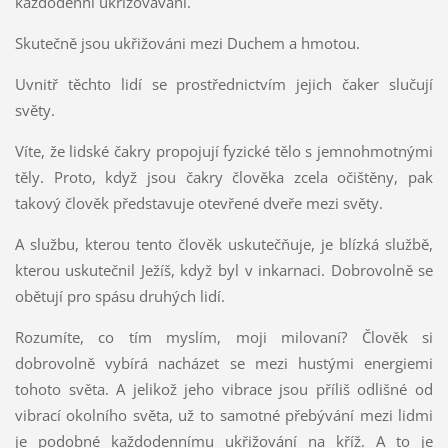
každodenní ukřižovávání.
Skutečně jsou ukřižováni mezi Duchem a hmotou.
Uvnitř těchto lidí se prostřednictvím jejich čaker slučují
světy.
Víte, že lidské čakry propojují fyzické tělo s jemnohmotnými
těly. Proto, když jsou čakry člověka zcela očištěny, pak
takový člověk představuje otevřené dveře mezi světy.
A službu, kterou tento člověk uskutečňuje, je blízká službě,
kterou uskutečnil Ježíš, když byl v inkarnaci. Dobrovolně se
obětují pro spásu druhých lidí.
Rozumíte, co tím myslím, moji milovaní? Člověk si
dobrovolně vybírá nacházet se mezi hustými energiemi
tohoto světa. A jelikož jeho vibrace jsou příliš odlišné od
vibrací okolního světa, už to samotné přebývání mezi lidmi
je podobné každodennímu ukřižování na kříž. A to je