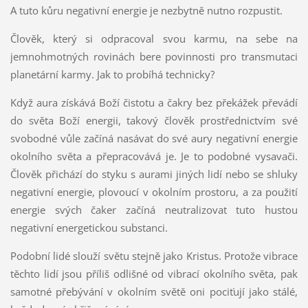
A tuto kůru negativní energie je nezbytně nutno rozpustit.
Člověk, který si odpracoval svou karmu, na sebe na
jemnohmotných rovinách bere povinnosti pro transmutaci
planetární karmy. Jak to probíhá technicky?
Když aura získává Boží čistotu a čakry bez překážek převádí
do světa Boží energii, takový člověk prostřednictvím své
svobodné vůle začíná nasávat do své aury negativní energie
okolního světa a přepracovává je. Je to podobné vysavači.
Člověk přichází do styku s aurami jiných lidí nebo se shluky
negativní energie, plovoucí v okolním prostoru, a za použití
energie svých čaker začíná neutralizovat tuto hustou
negativní energetickou substanci.
Podobní lidé slouží světu stejně jako Kristus. Protože vibrace
těchto lidí jsou příliš odlišné od vibrací okolního světa, pak
samotné přebývání v okolním světě oni pociťují jako stálé,