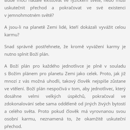
Bude moci nadále existovat ve fyzickém světě, nebo musí
uskutečnit přechod a pokračovat ve své existenci
v jemnohmotném světě?
A jsou-li na planetě Zemi lidé, kteří dokázali vyvážit celou
karmu?
Snad správně postřehnete, že kromě vyvážení karmy je
nutno splnit Boží plán.
A Boží plán pro každého jednotlivce je plně v souladu
s Božím plánem pro planetu Zemi jako celek. Proto, jak již
mnozí z vás možná uhodli, takový člověk nejspíše zůstane
ve vtělení. Boží plán nespočívá v tom, aby jednotlivec, který
dosáhne velmi velkých úspěchů, pokračoval ve
zdokonalování sebe sama odděleně od jiných živých bytostí
a celého světa. Proto pokud člověk má vyrovnanou svou
osobní karmu, neznamená to, že okamžitě uskuteční
přechod.