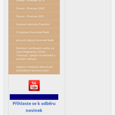
Červen - Prosinec 2019
Červen - Prosinec 2020
Červen - Prosinec 2021
Zvukové nahrávky Poselství
O dopisech Karmické Radě
Jak psát dopisy Karmické Radě
Duchovní rozlišování reality od
iluze (fragmenty z knihy
"Vzestup", týkající se kontaktů s
jemným světem)
Vzývání z Poselství Mistrů pro
každodenní duchovní práci
___________________________
Přihlaste se k odběru
novinek