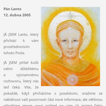
Pán Lanto
12. dubna 2005
JÁ JSEM Lanto, který
přichází k vám
prostřednictvím
tohoto Posla.
JÁ JSEM přišel kvůli
velmi důležitému
a významnému
rozhovoru, který nás
teď čeká. Víte, že
pokaždé, když přicházíme s poselstvím, snažíme se
nabídnout vaší pozornosti část nové informace, ale většinou
přinášíme jenom nový pohled na vám již známá fakta