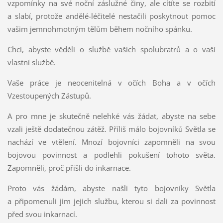
vzpomínky na své noční záslužné činy, ale cítíte se rozbití
a slabí, protože andělé-léčitelé nestačili poskytnout pomoc
vašim jemnohmotným tělům během nočního spánku.
Chci, abyste věděli o službě vašich spolubratrů a o vaší
vlastní službě.
Vaše práce je neocenitelná v očích Boha a v očích
Vzestoupených Zástupů.
A pro mne je skutečně nelehké vás žádat, abyste na sebe
vzali ještě dodatečnou zátěž. Příliš málo bojovníků Světla se
nachází ve vtělení. Mnozí bojovníci zapomněli na svou
bojovou povinnost a podlehli pokušení tohoto světa.
Zapomněli, proč přišli do inkarnace.
Proto vás žádám, abyste našli tyto bojovníky Světla
a připomenuli jim jejich službu, kterou si dali za povinnost
před svou inkarnací.