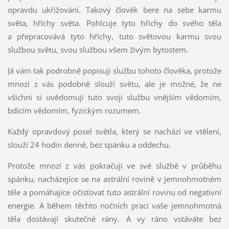
opravdu ukřižování. Takový člověk bere na sebe karmu
světa, hříchy světa. Pohlcuje tyto hříchy do svého těla
a přepracovává tyto hříchy, tuto světovou karmu svou
službou světu, svou službou všem živým bytostem.
Já vám tak podrobně popisuji službu tohoto člověka, protože
mnozí z vás podobně slouží světu, ale je možné, že ne
všichni si uvědomují tuto svoji službu vnějším vědomím,
bdícím vědomím, fyzickým rozumem.
Každý opravdový posel světla, který se nachází ve vtělení,
slouží 24 hodin denně, bez spánku a oddechu.
Protože mnozí z vás pokračují ve své službě v průběhu
spánku, nacházejíce se na astrální rovině v jemnohmotném
těle a pomáhajíce očisťovat tuto astrální rovinu od negativní
energie. A během těchto nočních prací vaše jemnohmotná
těla dostávají skutečné rány. A vy ráno vstáváte bez