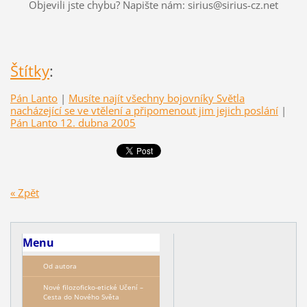
Objevili jste chybu? Napište nám: sirius@sirius-cz.net
Štítky
:
Pán Lanto
|
Musíte najít všechny bojovníky Světla
nacházející se ve vtělení a připomenout jim jejich poslání
|
Pán Lanto 12. dubna 2005
« Zpět
Menu
Od autora
Nové filozoficko-etické Učení –
Сesta do Nového Světa