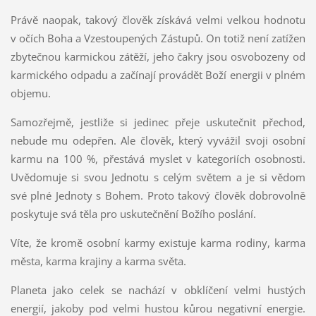
Právě naopak, takový člověk získává velmi velkou hodnotu
v očích Boha a Vzestoupených Zástupů. On totiž není zatížen
zbytečnou karmickou zátěží, jeho čakry jsou osvobozeny od
karmického odpadu a začínají provádět Boží energii v plném
objemu.
Samozřejmě, jestliže si jedinec přeje uskutečnit přechod,
nebude mu odepřen. Ale člověk, který vyvážil svoji osobní
karmu na 100 %, přestává myslet v kategoriích osobnosti.
Uvědomuje si svou Jednotu s celým světem a je si vědom
své plné Jednoty s Bohem. Proto takový člověk dobrovolně
poskytuje svá těla pro uskutečnění Božího poslání.
Víte, že kromě osobní karmy existuje karma rodiny, karma
města, karma krajiny a karma světa.
Planeta jako celek se nachází v obklíčení velmi hustých
energií, jakoby pod velmi hustou kůrou negativní energie.