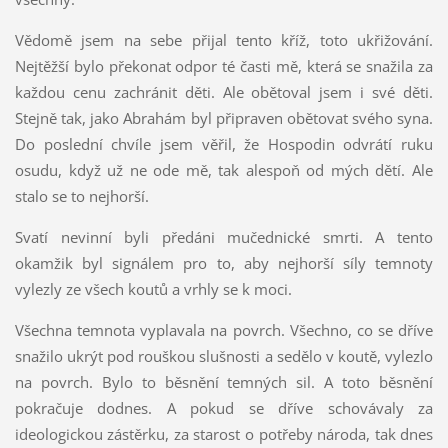
Vědomě jsem na sebe přijal tento kříž, toto ukřižování.
Nejtěžší bylo překonat odpor té časti mě, která se snažila za
každou cenu zachránit děti. Ale obětoval jsem i své děti.
Stejně tak, jako Abrahám byl připraven obětovat svého syna.
Do poslední chvíle jsem věřil, že Hospodin odvrátí ruku
osudu, když už ne ode mě, tak alespoň od mých dětí. Ale
stalo se to nejhorší.
Svatí nevinní byli předáni mučednické smrti. A tento
okamžik byl signálem pro to, aby nejhorší síly temnoty
vylezly ze všech koutů a vrhly se k moci.
Všechna temnota vyplavala na povrch. Všechno, co se dříve
snažilo ukrýt pod rouškou slušnosti a sedělo v koutě, vylezlo
na povrch. Bylo to běsnění temných sil. A toto běsnění
pokračuje dodnes. A pokud se dříve schovávaly za
ideologickou zástěrku, za starost o potřeby národa, tak dnes