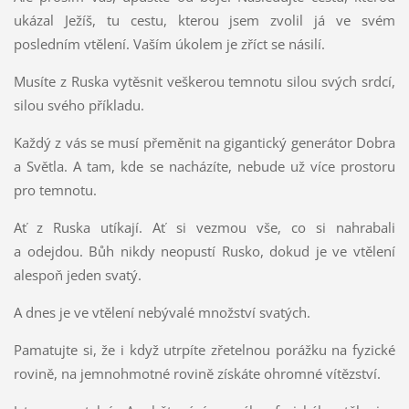
ukázal Ježíš, tu cestu, kterou jsem zvolil já ve svém
posledním vtělení. Vaším úkolem je zříct se násilí.
Musíte z Ruska vytěsnit veškerou temnotu silou svých srdcí,
silou svého příkladu.
Každý z vás se musí přeměnit na gigantický generátor Dobra
a Světla. A tam, kde se nacházíte, nebude už více prostoru
pro temnotu.
Ať z Ruska utíkají. Ať si vezmou vše, co si nahrabali
a odejdou. Bůh nikdy neopustí Rusko, dokud je ve vtělení
alespoň jeden svatý.
A dnes je ve vtělení nebývalé množství svatých.
Pamatujte si, že i když utrpíte zřetelnou porážku na fyzické
rovině, na jemnohmotné rovině získáte ohromné vítězství.