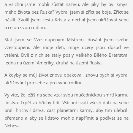
a všichni jsme mohli zůstat naživu. Ale jaký by byl smysl
mého života bez Ruska? Vybral jsem si zříct se boje. Zříct se
násilí. Zvolil jsem cestu Krista a nechal jsem ukřižovat sebe
a celou svou rodinu.
Stal jsem se Vzestoupeným Mistrem, dosáhl jsem svého
vzestoupení. Ale moje děti, moje dcery jsou dosud ve
vtělení. Dvě z nich se staly posly Velkého Bílého Bratrstva.
Jedna na území Ameriky, druhá na území Ruska.
A kdyby se můj život znovu opakoval, znovu bych si vybral
ukřižování pro sebe a pro svou rodinu.
Vy víte, že Ježíš na sebe vzal svou mučednickou smrtí karmu
lidstva. Trpěl za hříchy lidí. Všichni svatí všech dob na sebe
brali hříchy lidstva, část planetární karmy, aby tím ulehčili
břemeno a aby se lidstvo mohlo napřímit a podívat se na
Nebesa.