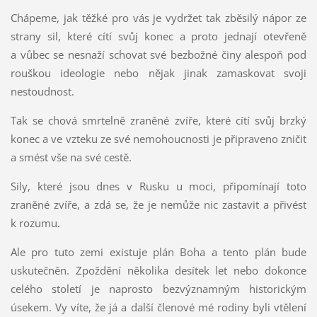
Chápeme, jak těžké pro vás je vydržet tak zběsilý nápor ze
strany sil, které cítí svůj konec a proto jednají otevřeně
a vůbec se nesnaží schovat své bezbožné činy alespoň pod
rouškou ideologie nebo nějak jinak zamaskovat svoji
nestoudnost.
Tak se chová smrtelně zraněné zvíře, které cítí svůj brzký
konec a ve vzteku ze své nemohoucnosti je připraveno zničit
a smést vše na své cestě.
Sily, které jsou dnes v Rusku u moci, připomínají toto
zraněné zvíře, a zdá se, že je nemůže nic zastavit a přivést
k rozumu.
Ale pro tuto zemi existuje plán Boha a tento plán bude
uskutečněn. Zpoždění několika desítek let nebo dokonce
celého století je naprosto bezvýznamným historickým
úsekem. Vy víte, že já a další členové mé rodiny byli vtělení