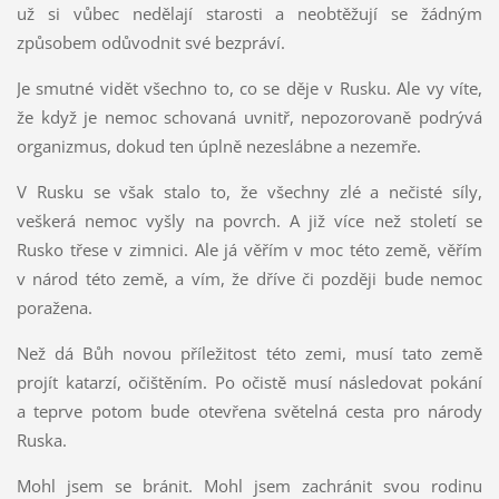
už si vůbec nedělají starosti a neobtěžují se žádným
způsobem odůvodnit své bezpráví.
Je smutné vidět všechno to, co se děje v Rusku. Ale vy víte,
že když je nemoc schovaná uvnitř, nepozorovaně podrývá
organizmus, dokud ten úplně nezeslábne a nezemře.
V Rusku se však stalo to, že všechny zlé a nečisté síly,
veškerá nemoc vyšly na povrch. A již více než století se
Rusko třese v zimnici. Ale já věřím v moc této země, věřím
v národ této země, a vím, že dříve či později bude nemoc
poražena.
Než dá Bůh novou příležitost této zemi, musí tato země
projít katarzí, očištěním. Po očistě musí následovat pokání
a teprve potom bude otevřena světelná cesta pro národy
Ruska.
Mohl jsem se bránit. Mohl jsem zachránit svou rodinu