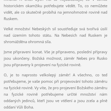
historickém okamžiku potřebujete vědět. To, co nemůžete
vidět, ale co skutečně probíhá na jemnohmotné rovině nad
Ruskem.
Velké množství Nebeských sil soustřeďuje svá tvořivá úsilí
nad územím tohoto státu. Na Nebesích nad Ruskem je
shromážděna ohromná síla.
Jsme připraveni konat. Vše je připraveno, poslední přípravy
jsou ukončeny. Božská možnost, záměr Nebes pro Rusko
jsou připraveny k projevení na fyzické rovině.
O, je to naprosto velkolepý záměr! A všechno, co teď
potřebujeme, je vaše pomoc při projevování tohoto záměru
na fyzické rovině. Vy víte, že pro projevení Božského záměru
na fyzické rovině potřebujeme určité množství nám
oddaných jedinců, kteří jsou ve vtělení a jsou zcela a plně
oddaní Vůli Boha.