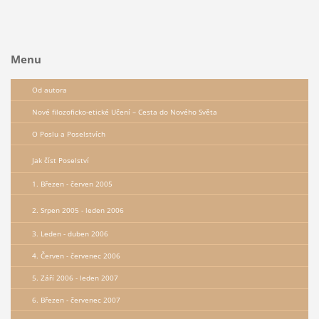
Menu
Od autora
Nové filozoficko-etické Učení – Сesta do Nového Světa
O Poslu a Poselstvích
Jak číst Poselství
1. Březen - červen 2005
2. Srpen 2005 - leden 2006
3. Leden - duben 2006
4. Červen - červenec 2006
5. Září 2006 - leden 2007
6. Březen - červenec 2007