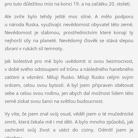
pro tuto důležitou misi na konci 19. a na začátku 20. století.
Ale zvíře bylo tehdy ještě moc silné. A mělo podporu
u národa Ruska, využívajíc nevědomost obyvatel této země.
Nevědomost je slabinou, prostřednictvím které konají ty
nejhorší sily na planetě. Nevědomý člověk se stává slepou
zbraní v rukách sil temnoty.
Jak bolestivé pro mě bylo uvědomit si svou bezmocnost,
v době svého odstoupení od trůnu a následného hanebného
zatčení a věznění. Miluji Rusko. Miluji Rusko celým svým
srdcem, celou svou bytostí. A byl jsem připraven obětovat
sebe a celou svou rodinu, jen abych dal možnost lidem této
země získat svou šanci na světlou budoucnost.
Vy víte, že jsem znal svůj osud, věděl jsem o té mučednické
smrti, která čekala mě i mé děti. A bylo mnoho způsobů, jak
zachránit svůj život a utéct do ciziny. Odmítl jsem je
všechny.