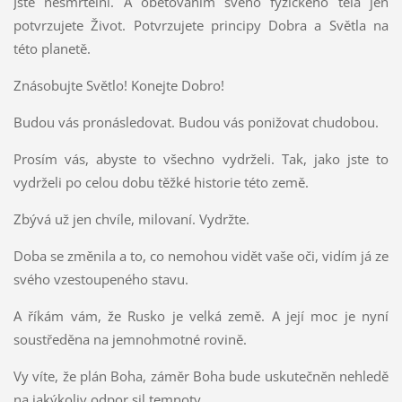
Jste nesmrtelní. A obětováním svého fyzického těla jen
potvrzujete Život. Potvrzujete principy Dobra a Světla na
této planetě.
Znásobujte Světlo! Konejte Dobro!
Budou vás pronásledovat. Budou vás ponižovat chudobou.
Prosím vás, abyste to všechno vydrželi. Tak, jako jste to
vydrželi po celou dobu těžké historie této země.
Zbývá už jen chvíle, milovaní. Vydržte.
Doba se změnila a to, co nemohou vidět vaše oči, vidím já ze
svého vzestoupeného stavu.
A říkám vám, že Rusko je velká země. A její moc je nyní
soustředěna na jemnohmotné rovině.
Vy víte, že plán Boha, záměr Boha bude uskutečněn nehledě
na jakýkoliv odpor sil temnoty.