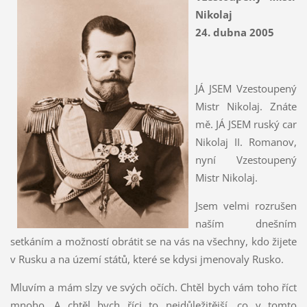
Nikolaj
24. dubna 2005
JÁ JSEM Vzestoupený
Mistr Nikolaj. Znáte
mě. JÁ JSEM ruský car
Nikolaj II. Romanov,
nyní Vzestoupený
Mistr Nikolaj.
Jsem velmi rozrušen
naším dnešním
setkáním a možností obrátit se na vás na všechny, kdo žijete
v Rusku a na území států, které se kdysi jmenovaly Rusko.
Mluvím a mám slzy ve svých očích. Chtěl bych vám toho říct
mnoho. A chtěl bych říci to nejdůležitější, co v tomto