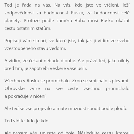
Teď je řada na vás. Na vás, kdo jste ve vtělení, leží
zodpovědnost za budoucnost Ruska, za budoucnost celé
planety. Protože podle záměru Boha musí Rusko ukázat
cestu ostatním státům.
Popisuji vám situaci, ve které jste, tak jak ji vidím ze svého
vzestoupeného stavu vědomí.
A vidím, že čekání nebude dlouhé. Ale právě teď, jako nikdy
před tím, je zapotřebí veškeré vaše úsilí.
Všechno v Rusku se promíchalo. Zrno se smíchalo s plevami.
Obrovské zvíře na své cestě všechno promíchalo
a pokračuje v ničení.
Ale teď se vše projevilo a máte možnost soudit podle plodů.
Teď vidíte, kdo je kdo.
Ale prosím vás, upusťte od boje. Následujte cestu, kterou