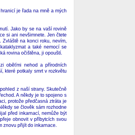
o hranicí je řada na mně a mých
nutí. Jako by se na vaší rovině
ce si ani nevšimnete. Jen čtete
 Zvláště na konci roku, nevím,
a kataklyzmat a také nemocí se
ká rovina očištěna, ji opouští.
zi oběťmi nehod a přírodních
, které potkaly smrt v rozkvětu
e pohled z naší strany. Skutečně
řechod. A někdy je to spojeno s
aci, protože předčasná ztráta je
. Někdy se člověk sám rozhodne
řijal před inkarnací, nemůže být
přeje obnovit v příbytcích svou
 znovu přijít do inkarnace.