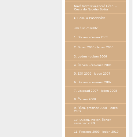
Nové filozoficko-etické Učení –
Сesta do Nového Světa
O Poslu a Poselstvích
Jak číst Poselství
1. Březen - červen 2005
2. Srpen 2005 - leden 2006
3. Leden - duben 2006
4. Červen - červenec 2006
5. Září 2006 - leden 2007
6. Březen - červenec 2007
7. Listopad 2007 - leden 2008
8. Červen 2008
9. Říjen, prosinec 2008 - leden
2009
10. Duben, kveten, červen -
červenec 2009
11. Prosinec 2009 - leden 2010