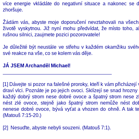
více energie vkládáte do negativní situace a nakonec se d
zhoršuje.
Žádám vás, abyste moje doporučení nevztahovali na všech
životě vyskytnou. Již nyní mohu předvídat, že místo toho, a
rušnou silnici, zaujmete pozici pozorovatele!
Je důležité být neustále ve střehu v každém okamžiku svéh
své reakce na vše, co se kolem vás děje.
JÁ JSEM Archanděl Michael!
_______________________________________
[1] Dávejte si pozor na falešné proroky, kteří k vám přicházejí 
draví vlci. Poznáte je po jejich ovoci. Sklízejí se snad hrozny 
každý dobrý strom nese dobré ovoce a špatný strom nese 
nést zlé ovoce, stejně jako špatný strom nemůže nést do
nenese dobré ovoce, bývá vyťat a vhozen do ohně. A tak ted
(Matouš 7:15-20.)
[2] Nesuďte, abyste nebyli souzeni. (Matouš 7:1).