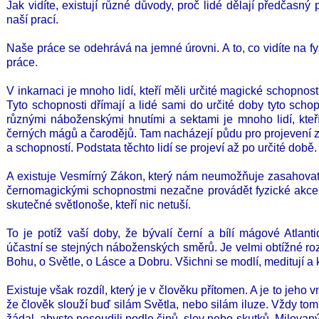
Jak vidíte, existují různé důvody, proč lidé dělají předčasný
naší prací.
Naše práce se odehrává na jemné úrovni. A to, co vidíte na fy
práce.
V inkarnaci je mnoho lidí, kteří měli určité magické schopnosti
Tyto schopnosti dřímají a lidé sami do určité doby tyto schop
různými náboženskými hnutími a sektami je mnoho lidí, kteří
černých mágů a čarodějů. Tam nacházejí půdu pro projevení
a schopností. Podstata těchto lidí se projeví až po určité době.
A existuje Vesmírný Zákon, který nám neumožňuje zasahovat 
černomagickými schopnostmi nezačne provádět fyzické akce, k
skutečné světlonoše, kteří nic netuší.
_
To je potíž vaší doby, že bývalí černí a bílí mágové Atlant
účastní se stejných náboženských směrů. Je velmi obtížné rozl
Bohu, o Světle, o Lásce a Dobru. Všichni se modlí, meditují a 
Existuje však rozdíl, který je v člověku přítomen. A je to jeho v
že člověk slouží buď silám Světla, nebo silám iluze. Vždy tom
žádal, abyste nesoudili podle činů, slov nebo skutků. Milovaný