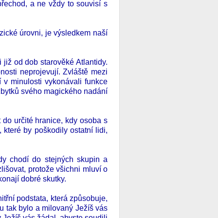
 přechod, a ne vždy to souvisí s
zické úrovni, je výsledkem naší
 již od dob starověké Atlantidy.
nosti neprojevují. Zvláště mezi
 v minulosti vykonávali funkce
 zbytků svého magického nadání
do určité hranice, kdy osoba s
teré by poškodily ostatní lidi,
idy chodí do stejných skupin a
išovat, protože všichni mluví o
konají dobré skutky.
nitřní podstata, která způsobuje,
u tak bylo a milovaný Ježíš vás
 Ježíš vás žádal, abyste soudili