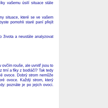
íky vašemu úsilí situace stále
ny situace, které se ve vašem
byste pomohli staré paní přejít
o života a neustále analyzovat
v ovčím rouše, ale uvnitř jsou to
z trní a fíky z bodláčí? Tak tedy
zlé ovoce. Dobrý strom nemůže
bré ovoce. Každý strom, který
y: poznáte je po jejich ovoci.