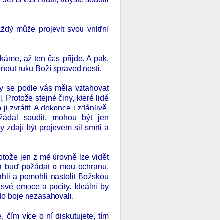
ždý může projevit svou vnitřní
áme, až ten čas přijde. A pak,
nout ruku Boží spravedlnosti.
 by se podle vás měla vztahovat
 Protože stejné činy, které lidé
i zvrátit. A dokonce i zdánlivě,
 žádal soudit, mohou být jen
y zdají být projevem sil smrti a
otože jen z mé úrovně lze vidět
 a buď požádat o mou ochranu,
hli a pomohli nastolit Božskou
své emoce a pocity. Ideální by
 do boje nezasahovali.
čím více o ní diskutujete, tím