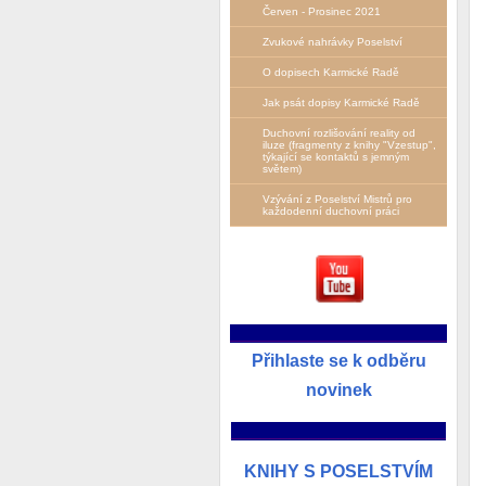
Červen - Prosinec 2021
Zvukové nahrávky Poselství
O dopisech Karmické Radě
Jak psát dopisy Karmické Radě
Duchovní rozlišování reality od
iluze (fragmenty z knihy "Vzestup",
týkající se kontaktů s jemným
světem)
Vzývání z Poselství Mistrů pro
každodenní duchovní práci
__________________________
Přihlaste se k odběru
novinek
______________________
KNIHY S POSELSTVÍM