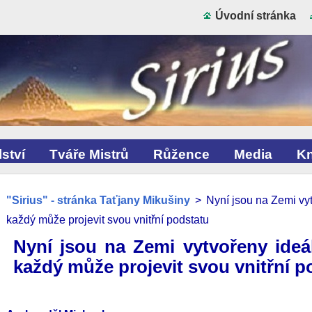
Úvodní stránka
ství
Tváře Mistrů
Růžence
Media
Kn
"Sirius" - stránka Taťjany Mikušiny
>
Nyní jsou na Zemi vy
každý může projevit svou vnitřní podstatu
Nyní jsou na Zemi vytvořeny ideá
každý může projevit svou vnitřní p