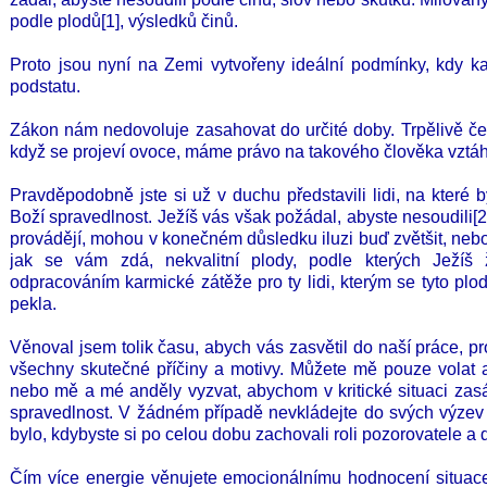
podle plodů[1], výsledků činů.
Proto jsou nyní na Zemi vytvořeny ideální podmínky, kdy ka
podstatu.
Zákon nám nedovoluje zasahovat do určité doby. Trpělivě ček
když se projeví ovoce, máme právo na takového člověka vztáh
Pravděpodobně jste si už v duchu představili lidi, na které
Boží spravedlnost. Ježíš vás však požádal, abyste nesoudili[2].
provádějí, mohou v konečném důsledku iluzi buď zvětšit, nebo j
jak se vám zdá, nekvalitní plody, podle kterých Ježíš
odpracováním karmické zátěže pro ty lidi, kterým se tyto plod
pekla.
Věnoval jsem tolik času, abych vás zasvětil do naší práce, pr
všechny skutečné příčiny a motivy. Můžete mě pouze volat
nebo mě a mé anděly vyzvat, abychom v kritické situaci zasá
spravedlnost. V žádném případě nevkládejte do svých výzev 
bylo, kdybyste si po celou dobu zachovali roli pozorovatele a
Čím více energie věnujete emocionálnímu hodnocení situace, 