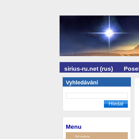
sirius-ru.net (rus)
Posel
Vyhledávání
Menu
Od autora