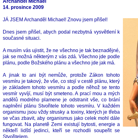
Archanděl Michael
14. prosince 2009
JÁ JSEM Archanděl Michael! Znovu jsem přišel!
Dnes jsem přišel, abych podal nezbytná vysvětlení k
současné situaci.
A musím vás ujistit, že ne všechno je tak beznadějné,
jak se možná některým z vás zdá. Všechno jde podle
plánu, podle Božského plánu a všechno jde jak má.
A jinak to ani být nemůže, protože Zákon tohoto
vesmíru je takový, že vše, co stojí v cestě plánu, který
je základem tohoto vesmíru a podle něhož se tento
vesmír vyvíjí, musí být smeteno. A prací mou a mých
andělů modrého plamene je odstranit vše, co brání
naplnění plánu Stvořitele tohoto vesmíru. V každém
organismu jsou vždy strusky a toxiny, kterých je třeba
se včas zbavit, aby organismus jako celek mohl dále
fungovat. Na planetě Zemi existují bytosti, energie a
někteří lidští jedinci, kteří se rozhodli soupeřit se
Stvořitelem.