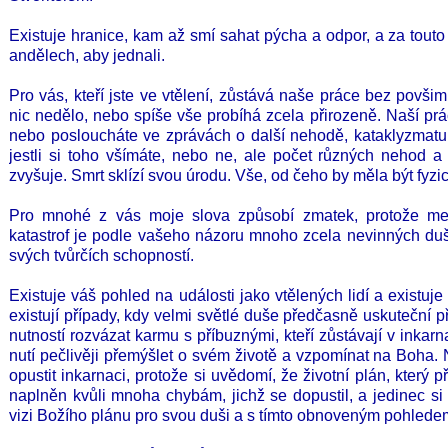
Existuje hranice, kam až smí sahat pýcha a odpor, a za tout
andělech, aby jednali.
Pro vás, kteří jste ve vtělení, zůstává naše práce bez povšim
nic nedělo, nebo spíše vše probíhá zcela přirozeně. Naší prá
nebo posloucháte ve zprávách o další nehodě, kataklyzmatu.
jestli si toho všímáte, nebo ne, ale počet různých nehod 
zvyšuje. Smrt sklízí svou úrodu. Vše, od čeho by měla být fyzic
Pro mnohé z vás moje slova způsobí zmatek, protože me
katastrof je podle vašeho názoru mnoho zcela nevinných duší
svých tvůrčích schopností.
Existuje váš pohled na události jako vtělených lidí a existuj
existují případy, kdy velmi světlé duše předčasně uskuteční p
nutností rozvázat karmu s příbuznými, kteří zůstávají v inkarn
nutí pečlivěji přemýšlet o svém životě a vzpomínat na Boha
opustit inkarnaci, protože si uvědomí, že životní plán, který p
naplněn kvůli mnoha chybám, jichž se dopustil, a jedinec si 
vizi Božího plánu pro svou duši a s tímto obnoveným pohledem