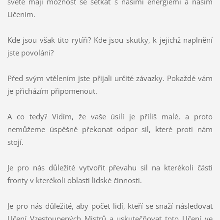
světě mají možnost se setkat s našimi energiemi a naším
Učením.
Kde jsou však tito rytíři? Kde jsou skutky, k jejichž naplnění
jste povoláni?
Před svým vtělením jste přijali určité závazky. Pokaždé vám
je přicházím připomenout.
A co tedy? Vidím, že vaše úsilí je příliš malé, a proto
nemůžeme úspěšně překonat odpor sil, které proti nám
stojí.
Je pro nás důležité vytvořit převahu sil na kterékoli části
fronty v kterékoli oblasti lidské činnosti.
Je pro nás důležité, aby počet lidí, kteří se snaží následovat
Učení Vzestoupených Mistrů a uskutečňovat toto Učení ve