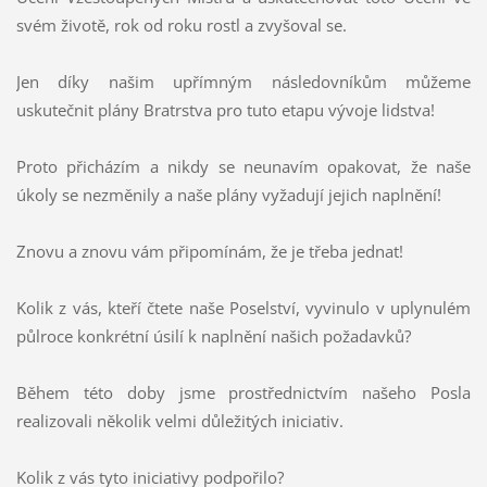
svém životě, rok od roku rostl a zvyšoval se.
Jen díky našim upřímným následovníkům můžeme
uskutečnit plány Bratrstva pro tuto etapu vývoje lidstva!
Proto přicházím a nikdy se neunavím opakovat, že naše
úkoly se nezměnily a naše plány vyžadují jejich naplnění!
Znovu a znovu vám připomínám, že je třeba jednat!
Kolik z vás, kteří čtete naše Poselství, vyvinulo v uplynulém
půlroce konkrétní úsilí k naplnění našich požadavků?
Během této doby jsme prostřednictvím našeho Posla
realizovali několik velmi důležitých iniciativ.
Kolik z vás tyto iniciativy podpořilo?