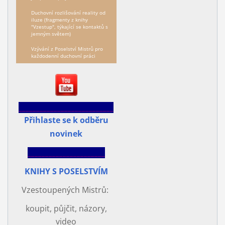
Duchovní rozlišování reality od
iluze (fragmenty z knihy
"Vzestup", týkající se kontaktů s
jemným světem)
Vzývání z Poselství Mistrů pro
každodenní duchovní práci
___________________________
Přihlaste se k odběru
novinek
______________________
KNIHY S POSELSTVÍM
Vzestoupených Mistrů:
koupit, půjčit, názory,
video