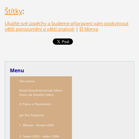
Štítky
:
Ukažte své úspěchy a budeme připraveni vám poskytnout
větší porozumění a větší znalosti
|
El Morya
Menu
Od autora
Nové filozoficko-etické Učení –
Сesta do Nového Světa
O Poslu a Poselstvích
Jak číst Poselství
1. Březen - červen 2005
2. Srpen 2005 - leden 2006