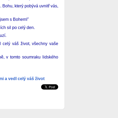
Bohu, který pobývá uvnitř vás,
 jsem s Bohem!"
ch sil po celý den.
uzí.
l celý váš život, všechny vaše
ě, v tomto soumraku lidského
mi a vedl celý váš život