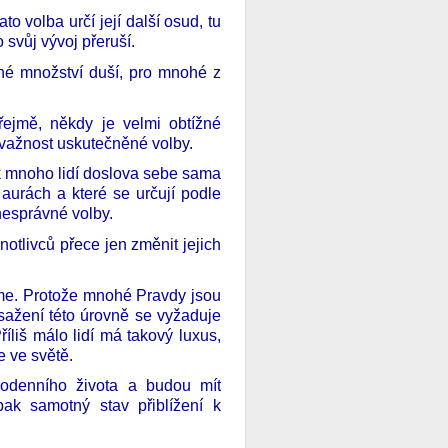
o volba určí její další osud, tu
 svůj vývoj přeruší.
né množství duší, pro mnohé z
řejmě, někdy je velmi obtížné
važnost uskutečněné volby.
ak mnoho lidí doslova sebe sama
h aurách a které se určují podle
nesprávné volby.
tlivců přece jen změnit jejich
áme. Protože mnohé Pravdy jsou
sažení této úrovně se vyžaduje
íliš málo lidí má takový luxus,
e ve světě.
odenního života a budou mít
pak samotný stav přiblížení k