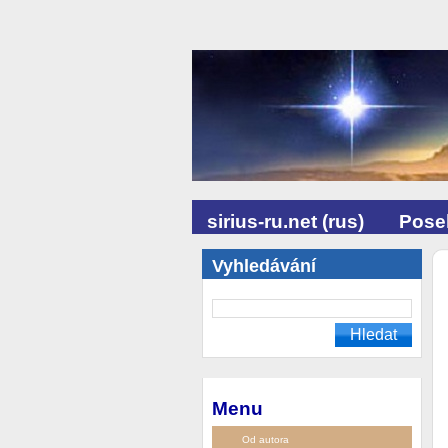
sirius-ru.net (rus)
Posel
Vyhledávání
Menu
Od autora