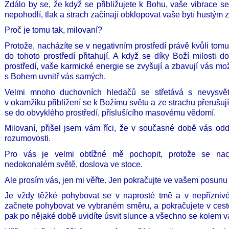
Zdálo by se, že když se přibližujete k Bohu, vaše vibrace s
nepohodlí, tlak a strach začínají obklopovat vaše bytí hustým 
Proč je tomu tak, milovaní?
Protože, nacházíte se v negativním prostředí právě kvůli tom
do tohoto prostředí přitahují. A když se díky Boží milosti 
prostředí, vaše karmické energie se zvyšují a zbavují vás mož
s Bohem uvnitř vás samých.
Velmi mnoho duchovních hledačů se střetává s nevysvět
v okamžiku přiblížení se k Božímu světu a ze strachu přerušují
se do obvyklého prostředí, příslušícího masovému vědomí.
Milovaní, přišel jsem vám říci, že v současné době vás od
rozumovosti.
Pro vás je velmi obtížné mě pochopit, protože se nac
_
nedokonalém světě, doslova ve stoce.
Ale prosím vás, jen mi věřte. Jen pokračujte ve vašem posunu 
Je vždy těžké pohybovat se v naprosté tmě a v nepřízni
začnete pohybovat ve vybraném směru, a pokračujete v cest
pak po nějaké době uvidíte úsvit slunce a všechno se kolem v