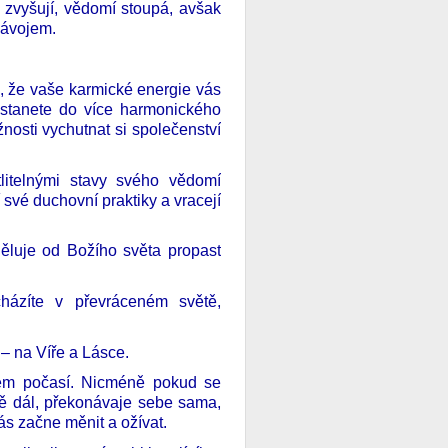
e zvyšují, vědomí stoupá, avšak
závojem.
u, že vaše karmické energie vás
dostanete do více harmonického
nosti vychutnat si společenství
litelnými stavy svého vědomí
 své duchovní praktiky a vracejí
děluje od Božího světa propast
házíte v převráceném světě,
– na Víře a Lásce.
vém počasí. Nicméně pokud se
ě dál, překonávaje sebe sama,
ás začne měnit a ožívat.