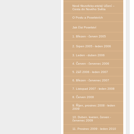
Nové filozoficko-etické Učení –
Сesta do Nového Světa
O Poslu a Poselstvích
Jak číst Poselství
1. Březen - červen 2005
2. Srpen 2005 - leden 2006
3. Leden - duben 2006
4. Červen - červenec 2006
5. Září 2006 - leden 2007
6. Březen - červenec 2007
7. Listopad 2007 - leden 2008
8. Červen 2008
9. Říjen, prosinec 2008 - leden
2009
10. Duben, kveten, červen -
červenec 2009
11. Prosinec 2009 - leden 2010