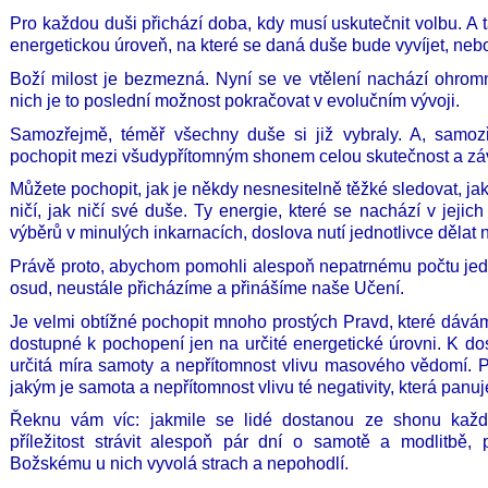
Pro každou duši přichází doba, kdy musí uskutečnit volbu. A tat
energetickou úroveň, na které se daná duše bude vyvíjet, nebo
Boží milost je bezmezná. Nyní se ve vtělení nachází ohrom
nich je to poslední možnost pokračovat v evolučním vývoji.
Samozřejmě, téměř všechny duše si již vybraly. A, samoz
pochopit mezi všudypřítomným shonem celou skutečnost a zá
Můžete pochopit, jak je někdy nesnesitelně těžké sledovat, j
ničí, jak ničí své duše. Ty energie, které se nachází v jejic
výběrů v minulých inkarnacích, doslova nutí jednotlivce dělat 
Právě proto, abychom pomohli alespoň nepatrnému počtu jedno
osud, neustále přicházíme a přinášíme naše Učení.
Je velmi obtížné pochopit mnoho prostých Pravd, které dáv
dostupné k pochopení jen na určité energetické úrovni. K do
určitá míra samoty a nepřítomnost vlivu masového vědomí. Př
jakým je samota a nepřítomnost vlivu té negativity, která panuj
Řeknu vám víc: jakmile se lidé dostanou ze shonu každ
příležitost strávit alespoň pár dní o samotě a modlitbě, 
Božskému u nich vyvolá strach a nepohodlí.