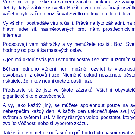
Věřte mi, že je těžké na samém začátku uniknout ze závoje
Tehdy, když záblesky světla Božího vědomí začínají osvě
vašeho bytí, začnete rozlišovat Světlo od tmy, realitu od iluze.
Vy všichni postrádáte víru a úsilí. Právě na tyto základní, na 
hlavní úder sil, nasměrovaných proti nám, prostřednictv
internetu.
Podsouvají vám náhražky a vy nemůžete rozlišit Boží Svět
hodnoty od pozlátka masových oslav.
A jen málokteří z vás jsou schopni postavit se proti iluzorním 
Během jednoho vtělení není možné rozvíjet ty vlastnosti
osvobození z okovů iluze. Nicméně pokud nezačnete pěstova
riskujete, že nikdy neuniknete z pasti iluze.
Představte si, že jste ve škole zázraků. Všichni obyvat
gigantické škole zasvěcenců.
A vy, jako každý jiný, se můžete spolehnout pouze na své
nebezpečím každý den. A každý den uskutečňujete svůj vý
světem a světem iluzí. Miliony různých voleb, podstatou který
zvolíte Věčnost, nebo si vyberete zkázu.
Takže účelem mého současného příchodu bylo nasměrovat vaše