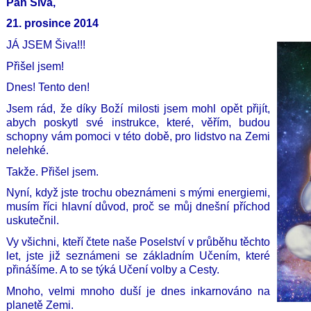
Pán Šiva,
21. prosince 2014
JÁ JSEM Šiva!!!
Přišel jsem!
Dnes! Tento den!
Jsem rád, že díky Boží milosti jsem mohl opět přijít,
abych poskytl své instrukce, které, věřím, budou
schopny vám pomoci v této době, pro lidstvo na Zemi
nelehké.
Takže. Přišel jsem.
Nyní, když jste trochu obeznámeni s mými energiemi,
musím říci hlavní důvod, proč se můj dnešní příchod
uskutečnil.
Vy všichni, kteří čtete naše Poselství v průběhu těchto
let, jste již seznámeni se základním Učením, které
přinášíme. A to se týká Učení volby a Cesty.
Mnoho, velmi mnoho duší je dnes inkarnováno na
planetě Zemi.