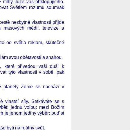
 mlhy iluze vás obklopujícího.
tlovat Světlem rozumu soumrak
cestě nezbytné vlastnosti přijde
ím masových médií, televize a
lo od světla reklam, skutečné
silám svou obětavostí a snahou.
, které přivedou vaši duši k
t tyto vlastnosti v sobě, pak
elé planety Země se nachází v
 vlastní síly. Setkáváte se s
běr, jednu volbu: mezi Božím
ch je jenom jediný výběr: buď si
 bytí na reálný svět.