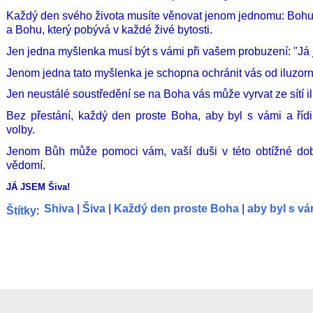
Každý den svého života musíte věnovat jenom jednomu: Bohu. 
a Bohu, který pobývá v každé živé bytosti.
Jen jedna myšlenka musí být s vámi při vašem probuzení: "Já
Jenom jedna tato myšlenka je schopna ochránit vás od iluzorní
Jen neustálé soustředění se na Boha vás může vyrvat ze sítí il
Bez přestání, každý den proste Boha, aby byl s vámi a řídi
volby.
Jenom Bůh může pomoci vám, vaší duši v této obtížné dob
vědomí.
JÁ JSEM Š
iva!
Shiva
|
Šiva
|
Každý den proste Boha
|
aby byl s vá
Štítky
: