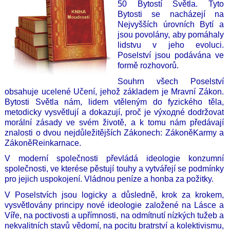
50 Bytostí Světla. Tyto
Bytosti se nacházejí na
Nejvyšších úrovních Bytí a
jsou povolány, aby pomáhaly
lidstvu v jeho evoluci.
Poselství jsou podávána ve
formě rozhovorů.
Souhrn všech Poselství
obsahuje ucelené Učení, jehož základem je Mravní Zákon.
Bytosti Světla nám, lidem vtěleným do fyzického těla,
metodicky vysvětlují a dokazují, proč je výходné dodržovat
morální zásady ve svém životě, a k tomu nám předávají
znalosti o dvou nejdůležitějších Zákonech: ZákoněKarmy a
ZákoněReinkarnace.
V moderní společnosti převládá ideologie konzumní
společnosti, ve kterése pěstují touhy a vytvářejí se podmínky
pro jejich uspokojení. Vládnou peníze a honba za požitky.
V Poselstvích jsou logicky a důsledně, krok za krokem,
vysvětlovány principy nové ideologie založené na Lásce a
Víře, na poctivosti a upřímnosti, na odmítnutí nízkých tužeb a
nekvalitních stavů vědomí, na pocitu bratrství a kolektivismu,