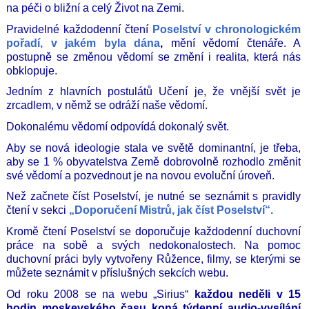
na péči o bližní a celý Život na Zemi.
Pravidelné každodenní čtení
Poselství v chronologickém
pořadí, v jakém byla dána
,
mění vědomí čtenáře. A
postupně se změnou vědomí se změní i realita, která nás
obklopuje.
Jedním z hlavních postulátů Učení je, že vnější svět je
zrcadlem, v němž se odráží naše vědomí.
Dokonalému vědomí odpovídá dokonalý svět.
Aby se nová ideologie stala ve světě dominantní, je třeba,
aby se 1 % obyvatelstva Země dobrovolně rozhodlo změnit
své vědomí a pozvednout je na novou evoluční úroveň.
Než začnete číst Poselství, je nutné se seznámit s pravidly
čtení v sekci
„Doporučení Mistrů, jak číst Poselství“.
Kromě čtení Poselství se doporučuje každodenní duchovní
práce na sobě a svých nedokonalostech. Na pomoc
duchovní práci byly vytvořeny Růžence, filmy, se kterými se
můžete seznámit v příslušných sekcích webu.
Od roku 2008 se na webu „Sirius“
každou neděli v 15
hodin moskevského času koná týdenní audio-vysílání