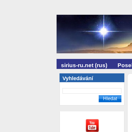
sirius-ru.net (rus)
Posel
Vyhledávání