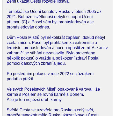
Zemi ukázat Cestu rozvoje lidstva.
Tentokrát se Učení konalo v Rusku v letech 2005 až
2021. Bohužel světlonoši nebyli schopni Učení
přijmout{C} a Posel sám byl pronásledován a je
pronásledován dodnes.
Dům Posla Mistrů byl několikrát zapálen, dokud nebyl
zcela zničen. Posel byl prohlášen za extremistu a
teroristu, pronásledován a nucen opustit zemi. Ale ani v
zahraničí se stíhání nezastavilo. Bylo provedeno
několik pokusů o vraždu a poškození zdraví Posla
pomocí dálkových zbraní a jedu.
Po posledním pokusu v roce 2022 se zázrakem
podařilo přežít.
Ve svých Poselstvích Mistři opakovaně varovali, že
karma s Poslem se rovná karmě s Bohem.
A to je ten nejtěžší druh karmy.
Světlá Cesta se uzavřela pro Rusko a celý svět,
protože tentokrát mělo Rusko ukázat Novou Cestu