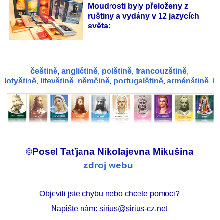
Moudrosti byly přeloženy z
ruštiny a vydány v 12 jazycích
světa:
češtině
,
angličtině
,
polštině
,
francouzštině
,
lotyštině,
litevštině
,
němčině
,
portugalštině
,
arménštině
,
b
©Posel Taťjana Nikolajevna Mikušina
zdroj webu
Objevili jste chybu nebo chcete pomoci?
Napište nám: sirius@sirius-cz.net