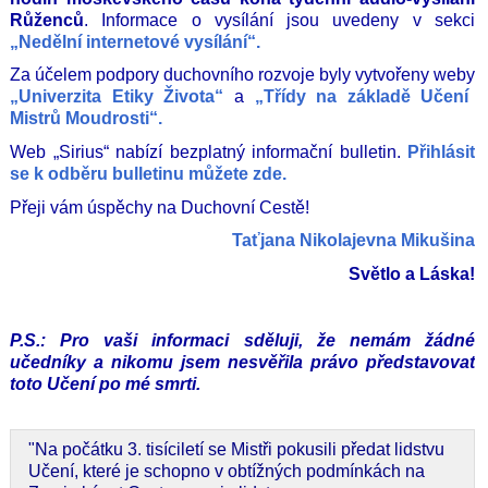
Růženců
. Informace o vysílání jsou uvedeny v sekci
„Nedělní internetové vysílání“.
Za účelem podpory duchovního rozvoje byly vytvořeny weby
„Univerzita Etiky Života“
a
„Třídy na základě Učení
Mistrů Moudrosti“.
Web „Sirius“ nabízí bezplatný informační bulletin.
Přihlásit
se k odběru bulletinu můžete zde.
Přeji vám úspěchy na Duchovní Cestě!
Taťjana Nikolajevna Mikušina
Světlo a Láska!
P.S.: Pro vaši informaci sděluji, že nemám žádné
učedníky a nikomu jsem nesvěřila právo představovat
toto Učení po mé smrti.
"Na počátku 3. tisíciletí se Mistři pokusili předat lidstvu
Učení, které je schopno v obtížných podmínkách na