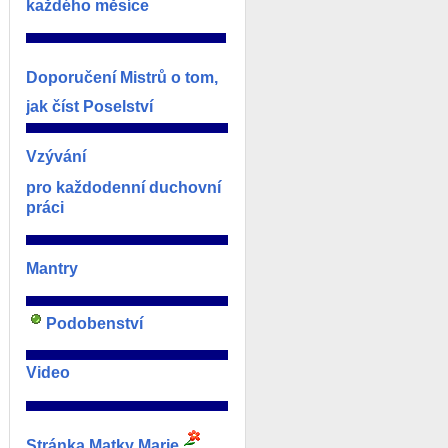
každého měsíce
________________________________________
Doporučení Mistrů o tom,
jak číst Poselství
________________________________________
Vzývání
pro každodenní duchovní
práci
________________________________________
Mantry
________________________________________
P
odobenství
________________________________________
Video
________________________________________
Stránka Matky Marie