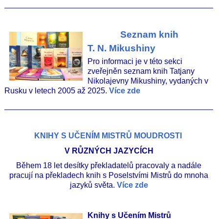
________________________________________________
Seznam knih
T. N. Mikushiny
Pro informaci je v této sekci
zveřejněn seznam knih Tatjany
Nikolajevny Mikushiny, vydaných v
Rusku v letech 2005 až 2025.
Více zde
________________________________________________
KNIHY S UČENÍM MISTRŮ MOUDROSTI
V RŮZNÝCH JAZYCÍCH
Během 18 let desítky překladatelů pracovaly a nadále
pracují na překladech knih s Poselstvími Mistrů do mnoha
jazyků světa.
Více zde
Knihy s Učením Mistrů