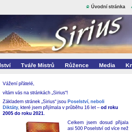
Úvodní stránka
ství
Tváře Mistrů
Růžence
Media
Kn
Vážení přátelé,
vítám vás na stránkách „Sirius“!
Základem stránek „Sirius“ jsou
Poselství, neboli
Diktáty,
které jsem přijímala v průběhu 16 let –
od roku
2005 do roku 2021
.
Celkem jsem dosud přijala
asi 500 Poselství od více než