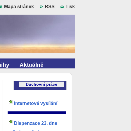
Mapa stránek
RSS
Tisk
ihy
Aktuálně
Duchovní práce
Internetové vysílání
________________________________________
Dispenzac
e 23. dne