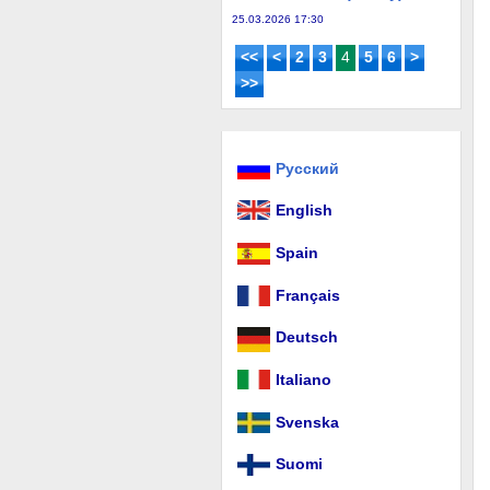
25.03.2026 17:30
<<
<
2
3
4
5
6
>
>>
Русский
English
Spain
Français
Deutsch
Italiano
Svenska
Suomi