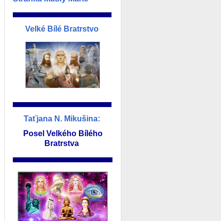
________________________________________
Velké Bílé Bratrstvo
________________________________________
Taťjana N. Mikušina:
Posel Velkého Bílého
Bratrstva
________________________________________