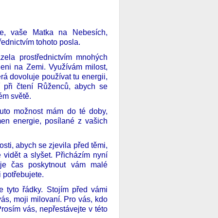
, vaše Matka na Nebesích,
řednictvím tohoto posla.
zela prostřednictvím mnohých
těleni na Zemi. Využívám milost,
rá dovoluje používat tu energii,
í při čtení Růženců, abych se
kém světě.
tuto možnost mám do té doby,
n energie, posílané z vašich
sti, abych se zjevila před těmi,
ě vidět a slyšet. Přicházím nyní
 je čas poskytnout vám malé
i potřebujete.
e tyto řádky. Stojím před vámi
 vás, moji milovaní. Pro vás, kdo
osím vás, nepřestávejte v této