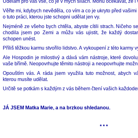
Udělám pro vás vše, co je v mých silách. Mohu očekávat, že i 
Věřte mi, kdybych nevěděla, co vím a co je ukryto před vašimi
o tuto práci, kterou jste schopni udělat jen vy.
Nejméně ze všeho bych chtěla, abyste cítili strach. Ničeho s
chodila jsem po Zemi a můžu vás ujistit,
že každý dostan
schopen unést.
Příliš těžkou karmu stvořilo lidstvo. A vykoupení z této karmy v
Ale Hospodin je milostivý a dává vám nástroje, které dovoluj
vaše břímě. Neopovrhujte těmito nástroji a neopovrhujte možn
Opouštím vás. A ráda jsem využila tuto možnost, abych v
kterou musíte udělat.
Určitě se potkám s každým z vás během čtení vašich každod
JÁ JSEM Matka Marie, a na brzkou shledanou.
* * *