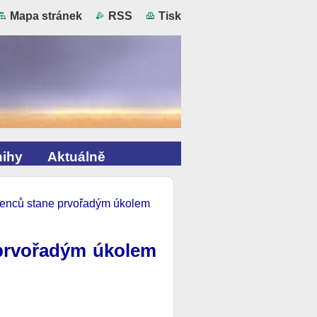
Mapa stránek
RSS
Tisk
ihy
Aktuálně
ženců stane prvořadým úkolem
prvořadým úkolem