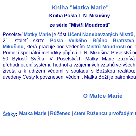
Kniha "Matka Marie"
Kniha Posla T. N. Mikušiny
ze série "Mistři Moudrosti"
Poselství
Matky Marie
je část
Učení Nanebevzatých Mistrů,
21. století skrze
Posla
Velkého Bílého Bratrstva
Mikušinu
,
která pracuje pod vedením
Mistrů Moudrosti
od r
Pomocí speciální metodiky přijímá T. N. Mikušina Poselství o
50 Bytostí Světla. V Poselstvích Matky Marie zaznív
přehodnocení systému hodnot a vzájemných vztahů ve všech
života a k udržení vědomí v souladu s Božskou realitou;
uvedeny Cesty k povznesení vědomí. Matka Boží je patronko
O Matce Marie
Matka Marie
|
Růženec
|
čtení Růženců prvořadým 
Štítky
: