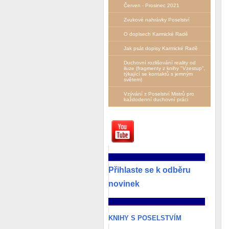
Červen - Prosinec 2021
Zvukové nahrávky Poselství
O dopisech Karmické Radě
Jak psát dopisy Karmické Radě
Duchovní rozlišování reality od
iluze (fragmenty z knihy "Vzestup",
týkající se kontaktů s jemným
světem)
Vzývání z Poselství Mistrů pro
každodenní duchovní práci
___________________________
Přihlaste se k odběru
novinek
___________________________
KNIHY S POSELSTVÍM