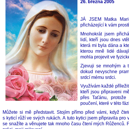
26. března 2005
JÁ JSEM Matka Marie
přicházející k vám prost
Mnohokrát jsem přichá
lidí, kteří jsou dnes v
která mi byla dána a kte
kterou mně lidé dávaj
mohla projevit ve fyzic
Zjevuji se mnohým a 
dokud nevyschne prame
srdcí mému srdci.
Využívám každé příležito
kteří jsou připraveni m
přes Taťánu, protože
poučení, které v této fáz
Můžete si mě představit. Stojím přímo před vámi, když čtet
s kyticí růží ve svých rukách. A tuto kytici jsem připravila pro
se snažíte a věnujete tak mnoho času čtení mých Růženců. Pr