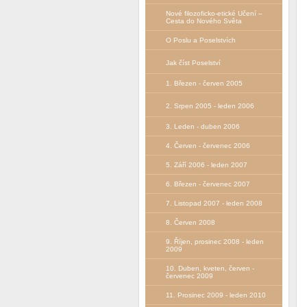
Nové filozoficko-etické Učení –
Сesta do Nového Světa
O Poslu a Poselstvích
Jak číst Poselství
1. Březen - červen 2005
2. Srpen 2005 - leden 2006
3. Leden - duben 2006
4. Červen - červenec 2006
5. Září 2006 - leden 2007
6. Březen - červenec 2007
7. Listopad 2007 - leden 2008
8. Červen 2008
9. Říjen, prosinec 2008 - leden
2009
10. Duben, kveten, červen -
červenec 2009
11. Prosinec 2009 - leden 2010