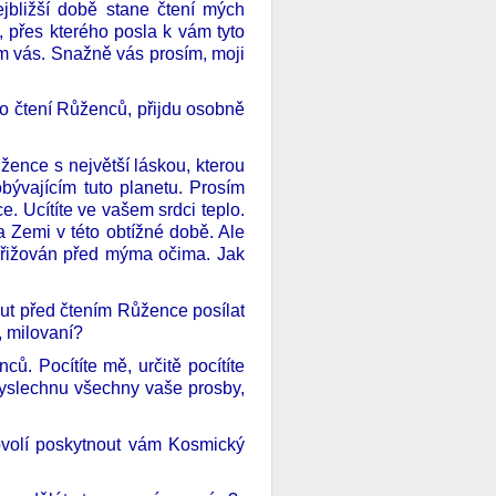
ejbližší době stane čtení mých
 přes kterého posla k vám tyto
m vás. Snažně vás prosím, moji
 čtení Růženců, přijdu osobně
ůžence s největší láskou, kterou
bývajícím tuto planetu. Prosím
e. Ucítíte ve vašem srdci teplo.
a Zemi v této obtížné době. Ale
ukřižován před mýma očima. Jak
ut před čtením Růžence posílat
, milovaní?
ů. Pocítíte mě, určitě pocítíte
 Vyslechnu všechny vaše prosby,
ovolí poskytnout vám Kosmický