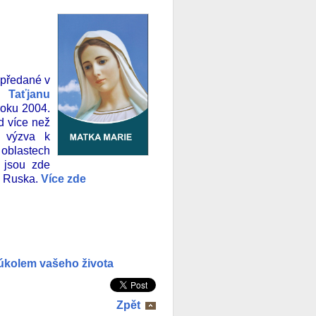
předané v
Taťjanu
oku 2004.
d více než
á výzva k
 oblastech
 jsou zde
u Ruska.
Více zde
úkolem vašeho života
Zpět