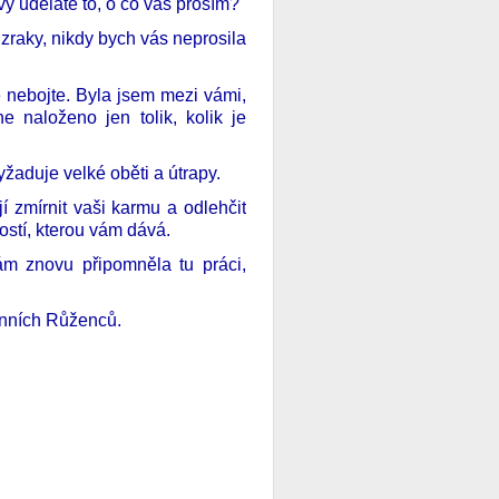
vy uděláte to, o co vás prosím?
 zraky, nikdy bych vás neprosila
e nebojte. Byla jsem mezi vámi,
e naloženo jen tolik, kolik je
yžaduje velké oběti a útrapy.
í zmírnit vaši karmu a odlehčit
ostí, kterou vám dává.
ám znovu připomněla tu práci,
enních Růženců.