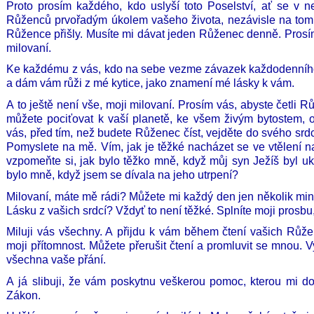
Proto prosím každého, kdo uslyší toto Poselství, ať se v n
Růženců prvořadým úkolem vašeho života, nezávisle na tom,
Růžence přišly. Musíte mi dávat jeden Růženec denně. Prosí
milovaní.
Ke každému z vás, kdo na sebe vezme závazek každodenního
a dám vám růži z mé kytice, jako znamení mé lásky k vám.
A to ještě není vše, moji milovaní. Prosím vás, abyste četli R
můžete pociťovat k vaší planetě, ke všem živým bytostem, o
vás, před tím, než budete Růženec číst, vejděte do svého srdc
Pomyslete na mě. Vím, jak je těžké nacházet se ve vtělení n
vzpomeňte si, jak bylo těžko mně, když můj syn Ježíš byl 
bylo mně, když jsem se dívala na jeho utrpení?
Milovaní, máte mě rádi? Můžete mi každý den jen několik min
Lásku z vašich srdcí? Vždyť to není těžké. Splníte moji prosbu
Miluji vás všechny. A přijdu k vám během čtení vašich Růženc
moji přítomnost. Můžete přerušit čtení a promluvit se mnou.
všechna vaše přání.
A já slibuji, že vám poskytnu veškerou pomoc, kterou mi d
Zákon.