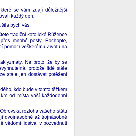
teré se vám zdají důležitější
ovali každý den.
šila bych vás.
 čtete tradiční katolické Růžence
přes mnohé posly. Pochopte,
ání pomoci veškerému Životu na
taklyzmaty. Ne proto, že by se
vyhnutelná, protože lidé stále
ze stále jen dostávat potěšení
každého, kdo bude v tomto těžkém
 km od místa vaší každodenní
Obrovská rozloha vašeho státu
jí dvojnásobné až trojnásobné
ně vědomí lidstva, v pozvednutí