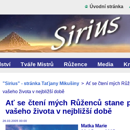
Úvodní stránka
ství
Tváře Mistrů
Růžence
Media
Kn
"Sirius" - stránka Taťjany Mikušiny
>
Ať se čtení mých Rů
vašeho života v nejbližší době
Ať se čtení mých Růženců stane 
vašeho života v nejbližší době
26.03.2005 00:00
Matka Marie