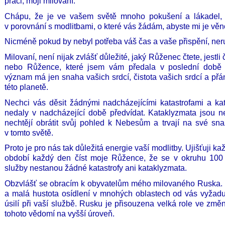
práci, moji milovaní.
Chápu, že je ve vašem světě mnoho pokušení a lákadel, k
v porovnání s modlitbami, o které vás žádám, abyste mi je věn
Nicméně pokud by nebyl potřeba váš čas a vaše přispění, neru
Milovaní, není nijak zvlášť důležité, jaký Růženec čtete, jestli
nebo Růžence, které jsem vám předala v poslední době 
význam má jen snaha vašich srdcí, čistota vašich srdcí a př
této planetě.
Nechci vás děsit žádnými nadcházejícími katastrofami a ka
nedaly v nadcházející době předvídat. Kataklyzmata jsou ne
nechtějí obrátit svůj pohled k Nebesům a trvají na své sna
v tomto světě.
Proto je pro nás tak důležitá energie vaší modlitby. Ujišťuji 
období každý den číst moje Růžence, že se v okruhu 100
služby nestanou žádné katastrofy ani kataklyzmata.
Obzvlášť se obracím k obyvatelům mého milovaného Ruska. 
a malá hustota osídlení v mnohých oblastech od vás vyžadu
úsilí při vaší službě. Rusku je přisouzena velká role ve změ
tohoto vědomí na vyšší úroveň.