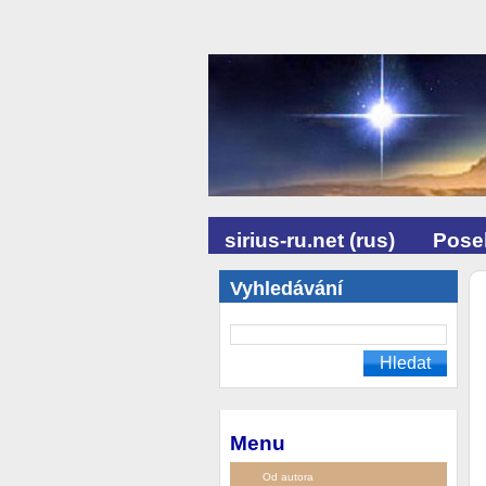
sirius-ru.net (rus)
Posel
Vyhledávání
Menu
Od autora